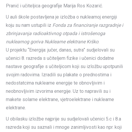
Pranić i učiteljica geografije Marija Ros Kozarić.
U auli škole postavljena je izložba o nuklearnoj energiji
koju su nam ustupili iz
Fonda za financiranje razgradnje i
zbrinjavanja radioaktivnog otpada i istrošenoga
nuklearnog goriva Nuklearne elektrane Krško
.
U projektu “Energija: jučer, danas, sutra” sudjelovali su
učenici 8. razreda s učiteljem fizike i učenici dodatne
nastave geografije s učiteljicom koji su izložbu upotpunili
svojim radovima. Izradili su plakate o prednostima i
nedostatcima nuklearne energije te obnovljivim i
neobnovljivim izvorima energije. Uz to napravili su i
makete solarne elektrane, vjetroelektrane i nuklearne
elektrane.
U obilasku izložbe najprije su sudjelovali učenici 5.c i 8.a
razreda koji su saznali i mnoge zanimljivosti kao npr. koji