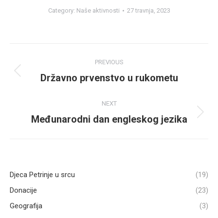
Category:
Naše aktivnosti
27 travnja, 2023
Post
PREVIOUS
navigation
Državno prvenstvo u rukometu
Previous
post:
NEXT
Međunarodni dan engleskog jezika
Next
post:
Djeca Petrinje u srcu
(19)
Donacije
(23)
Geografija
(3)