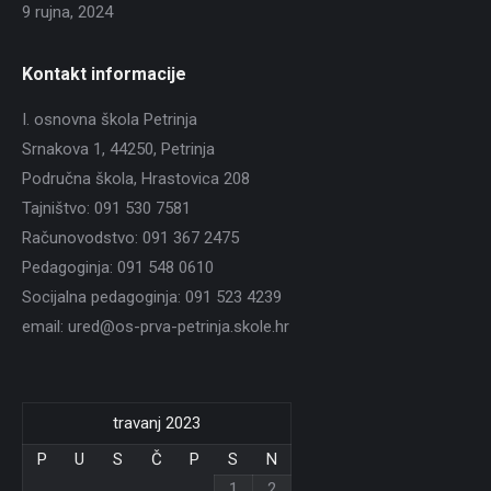
9 rujna, 2024
Kontakt informacije
I. osnovna škola Petrinja
Srnakova 1, 44250, Petrinja
Područna škola, Hrastovica 208
Tajništvo: 091 530 7581
Računovodstvo: 091 367 2475
Pedagoginja: 091 548 0610
Socijalna pedagoginja: 091 523 4239
email: ured@os-prva-petrinja.skole.hr
travanj 2023
P
U
S
Č
P
S
N
1
2