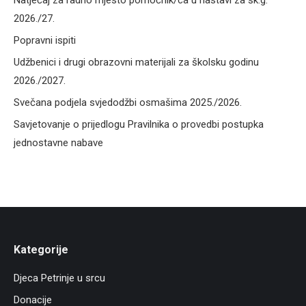
Natječaj za radno mjesto pomoćnik/ca u nastavi za šk.g.
2026./27.
Popravni ispiti
Udžbenici i drugi obrazovni materijali za školsku godinu
2026./2027.
Svečana podjela svjedodžbi osmašima 2025./2026.
Savjetovanje o prijedlogu Pravilnika o provedbi postupka
jednostavne nabave
Kategorije
Djeca Petrinje u srcu
Donacije