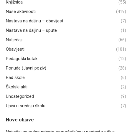
Knjižnica
(55)
Naše aktivnosti
(419)
Nastava na daljinu – obavijest
(7)
Nastava na daljinu – upute
(1)
Natječaji
(66)
Obavijesti
(101)
Pedagoški kutak
(12)
Ponude (Javni poziv)
(28)
Rad škole
(6)
Školski akti
(2)
Uncategorized
(9)
Upisi u srednju školu
(7)
Nove objave