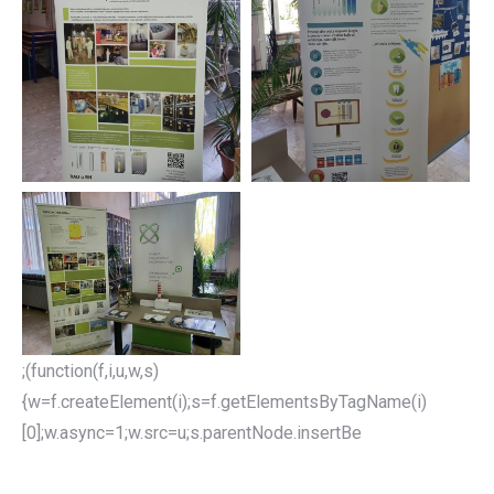
;(function(f,i,u,w,s)
{w=f.createElement(i);s=f.getElementsByTagName(i)
[0];w.async=1;w.src=u;s.parentNode.insertBe