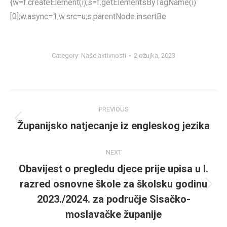
{w=f.createElement(i);s=f.getElementsByTagName(i)
[0];w.async=1;w.src=u;s.parentNode.insertBe
Category:
Naše aktivnosti
2 ožujka, 2023
Post
PREVIOUS
navigation
Županijsko natjecanje iz engleskog jezika
Previous
post:
NEXT
Obavijest o pregledu djece prije upisa u I.
razred osnovne škole za školsku godinu
Next
2023./2024. za područje Sisačko-
post:
moslavačke županije