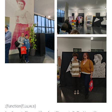
;(function(f,i,u,w,s)