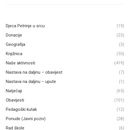
Djeca Petrinje u srcu
(19)
Donacije
(23)
Geografija
(3)
Knjižnica
(55)
Naše aktivnosti
(419)
Nastava na daljinu – obavijest
(7)
Nastava na daljinu – upute
(1)
Natječaji
(65)
Obavijesti
(101)
Pedagoški kutak
(12)
Ponude (Javni poziv)
(28)
Rad škole
(6)