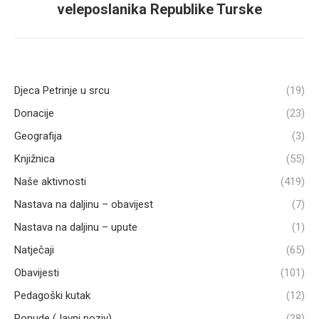
veleposlanika Republike Turske
post:
Djeca Petrinje u srcu
(19)
Donacije
(23)
Geografija
(3)
Knjižnica
(55)
Naše aktivnosti
(419)
Nastava na daljinu – obavijest
(7)
Nastava na daljinu – upute
(1)
Natječaji
(65)
Obavijesti
(101)
Pedagoški kutak
(12)
Ponude (Javni poziv)
(28)