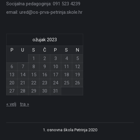
Socijalna pedagoginja: 091 523 4239
email: ured@os-prva-petrinja.skole.hr
ožujak 2023
P
U
S
Č
P
S
N
1
2
3
4
5
6
7
8
9
10
11
12
13
14
15
16
17
18
19
20
21
22
23
24
25
26
27
28
29
30
31
« velj
tra »
1. osnovna škola Petrinja 2020