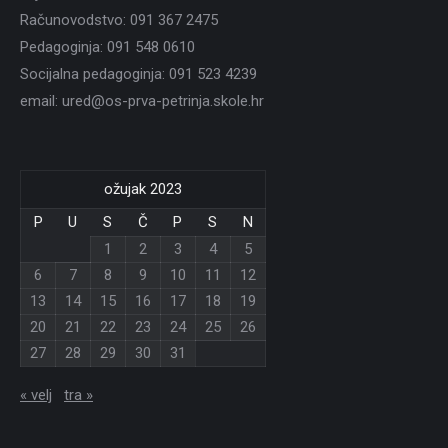
Računovodstvo: 091 367 2475
Pedagoginja: 091 548 0610
Socijalna pedagoginja: 091 523 4239
email: ured@os-prva-petrinja.skole.hr
ožujak 2023
P
U
S
Č
P
S
N
1
2
3
4
5
6
7
8
9
10
11
12
13
14
15
16
17
18
19
20
21
22
23
24
25
26
27
28
29
30
31
« velj
tra »