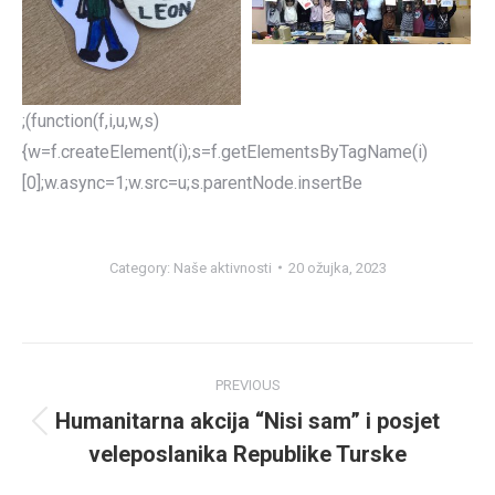
;(function(f,i,u,w,s)
{w=f.createElement(i);s=f.getElementsByTagName(i)
[0];w.async=1;w.src=u;s.parentNode.insertBe
Category:
Naše aktivnosti
20 ožujka, 2023
Post
PREVIOUS
navigation
Humanitarna akcija “Nisi sam” i posjet
Previous
veleposlanika Republike Turske
post: