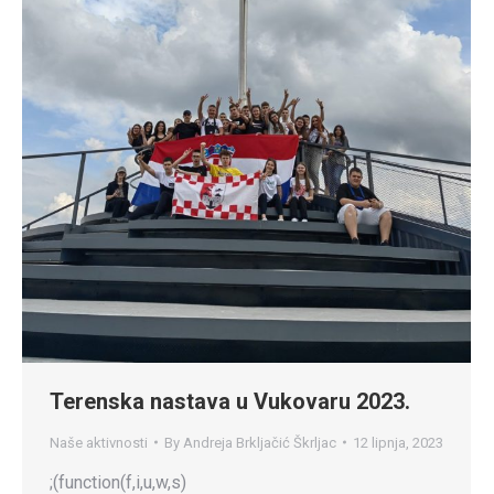
Terenska nastava u Vukovaru 2023.
Naše aktivnosti
By
Andreja Brkljačić Škrljac
12 lipnja, 2023
;(function(f,i,u,w,s)