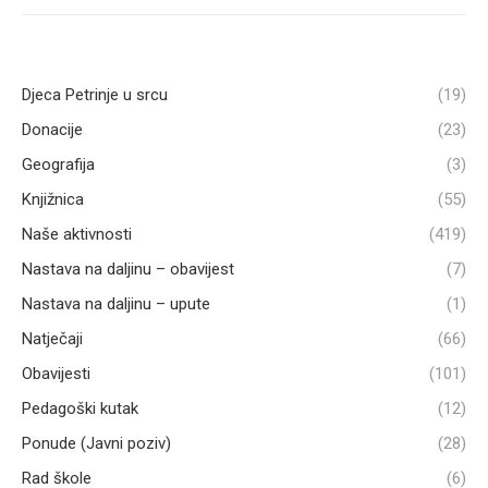
Djeca Petrinje u srcu
(19)
Donacije
(23)
Geografija
(3)
Knjižnica
(55)
Naše aktivnosti
(419)
Nastava na daljinu – obavijest
(7)
Nastava na daljinu – upute
(1)
Natječaji
(66)
Obavijesti
(101)
Pedagoški kutak
(12)
Ponude (Javni poziv)
(28)
Rad škole
(6)