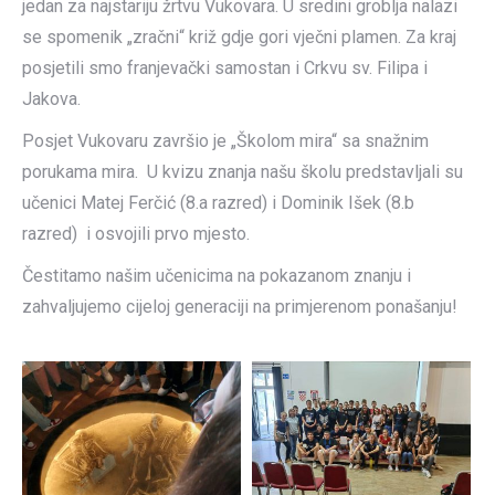
jedan za najstariju žrtvu Vukovara. U sredini groblja nalazi
se spomenik „zračni“ križ gdje gori vječni plamen. Za kraj
posjetili smo franjevački samostan i Crkvu sv. Filipa i
Jakova.
Posjet Vukovaru završio je „Školom mira“ sa snažnim
porukama mira. U kvizu znanja našu školu predstavljali su
učenici Matej Ferčić (8.a razred) i Dominik Išek (8.b
razred) i osvojili prvo mjesto.
Čestitamo našim učenicima na pokazanom znanju i
zahvaljujemo cijeloj generaciji na primjerenom ponašanju!