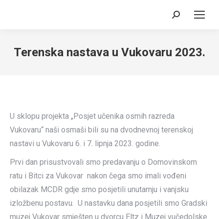
Search:
Terenska nastava u Vukovaru 2023.
U sklopu projekta „Posjet učenika osmih razreda
Vukovaru“ naši osmaši bili su na dvodnevnoj terenskoj
nastavi u Vukovaru 6. i 7. lipnja 2023. godine.
Prvi dan prisustvovali smo predavanju o Domovinskom
ratu i Bitci za Vukovar nakon čega smo imali vođeni
obilazak MCDR gdje smo posjetili unutarnju i vanjsku
izložbenu postavu. U nastavku dana posjetili smo Gradski
muzej Vukovar smješten u dvorcu Eltz i Muzej vučedolske