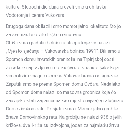
kulture. Slobodni dio dana proveli smo u obilasku
Vodotornja i centra Vukovara.
Drugoga dana obilazili smo memorijalne lokalitete što je
za sve nas bilo vrlo teško i emotivno.
Obišli smo gradsku bolnicu u sklopu koje se nalazi
„Mjesto sjećanja – Vukovarska bolnica 1991“. Bili smo u
Spomen domu hrvatskih branitelja na Trpinjskoj cesti.
Zgrada je napravljena u obliku čvrsto stisnute šake koja
simbolizira snagu kojom se Vukovar branio od agresije.
Zaputili smo se prema Spomen domu Ovčara. Nedaleko
od Spomen doma nalazi se masovna grobnica koja će
zauvijek ostati zapamćena kao mjesto najvećeg zločina u
Domovinskom ratu. Posjetili smo i Memorijalno groblje
žrtava Domovinskog rata. Na groblju se nalazi 938 bijelih
križeva, dva križa su izdvojena, jedan za najmlađu žrtvu i