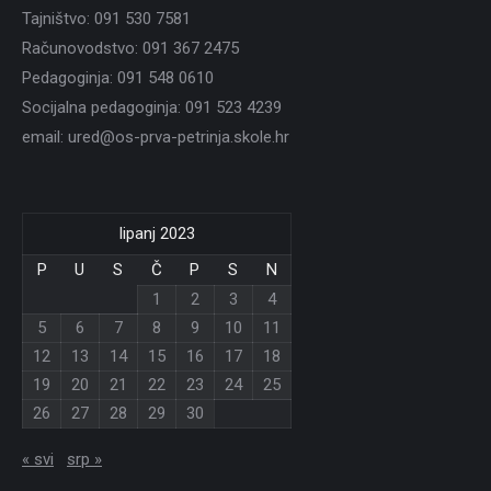
Tajništvo: 091 530 7581
Računovodstvo: 091 367 2475
Pedagoginja: 091 548 0610
Socijalna pedagoginja: 091 523 4239
email: ured@os-prva-petrinja.skole.hr
lipanj 2023
P
U
S
Č
P
S
N
1
2
3
4
5
6
7
8
9
10
11
12
13
14
15
16
17
18
19
20
21
22
23
24
25
26
27
28
29
30
« svi
srp »