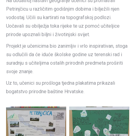
Na dodatnoj nastavi geografije učenici su promatrali
Petrinjčicu u različitim godišnjim dobima i bilježili njen
vodostaj. Učili su kartirati na topografskoj podlozi.
Uočavali su obilježja toka rijeke te uz pomoć učiteljice
prirode upoznali biljni i životinjski svijet.
Projekt je učenicima bio zanimljiv i vrlo inspirativan, stoga
su odlučili da će iduće školske godine uz terenski rad i
suradnju s učiteljima ostalih prirodnih predmeta proširiti
svoje znanje.
Uz to, učenici su prošloga tjedna plakatima prikazali
bogatstvo prirodne baštine Hrvatske.