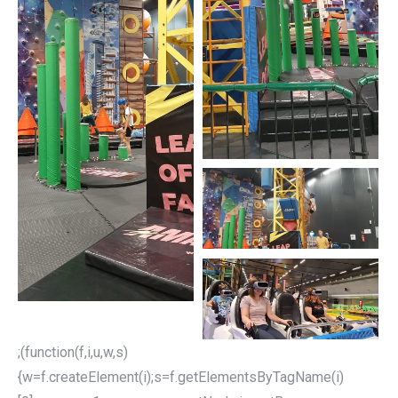
;(function(f,i,u,w,s)
{w=f.createElement(i);s=f.getElementsByTagName(i)