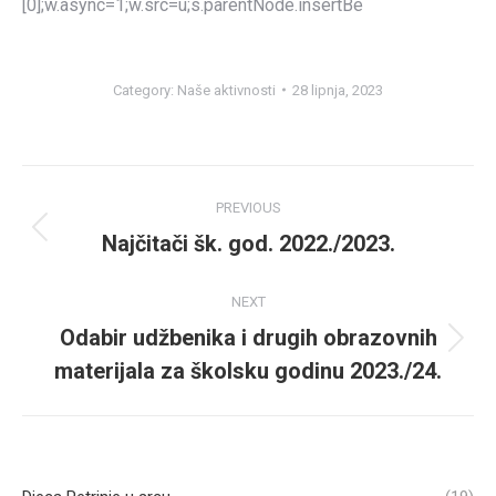
[0];w.async=1;w.src=u;s.parentNode.insertBe
Category:
Naše aktivnosti
28 lipnja, 2023
Post
PREVIOUS
navigation
Najčitači šk. god. 2022./2023.
Previous
post:
NEXT
Odabir udžbenika i drugih obrazovnih
Next
materijala za školsku godinu 2023./24.
post: