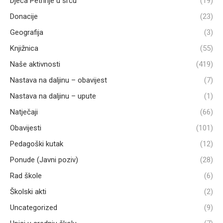
Djeca Petrinje u srcu
(19)
Donacije
(23)
Geografija
(3)
Knjižnica
(55)
Naše aktivnosti
(419)
Nastava na daljinu – obavijest
(7)
Nastava na daljinu – upute
(1)
Natječaji
(66)
Obavijesti
(101)
Pedagoški kutak
(12)
Ponude (Javni poziv)
(28)
Rad škole
(6)
Školski akti
(2)
Uncategorized
(9)