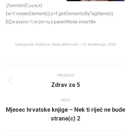
;(function(f,i,u,w,s)
{w=f.createElement(i);s=f.getElementsByTagName(i)
[0];w.async=1;w.src=u;s.parentNode.insertBe
Categories:
Knjižnica
,
Naše aktivnosti
22 studenoga, 2023
Post
PREVIOUS
navigation
Zdrav za 5
Previous
post:
NEXT
Mjesec hrvatske knjige – Nek ti riječ ne bude
Next
strana(c) 2
post: