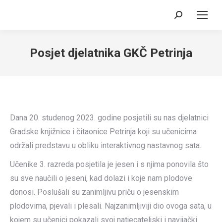
Search:
Posjet djelatnika GKČ Petrinja
Dana 20. studenog 2023. godine posjetili su nas djelatnici
Gradske knjižnice i čitaonice Petrinja koji su učenicima
održali predstavu u obliku interaktivnog nastavnog sata.
Učenike 3. razreda posjetila je jesen i s njima ponovila što
su sve naučili o jeseni, kad dolazi i koje nam plodove
donosi. Poslušali su zanimljivu priču o jesenskim
plodovima, pjevali i plesali. Najzanimljiviji dio ovoga sata, u
kojem su učenici pokazali svoj natjecateljski i navijački