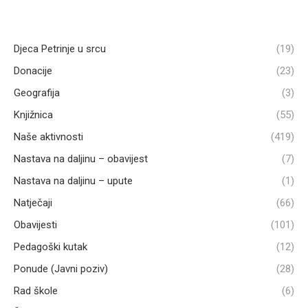
Djeca Petrinje u srcu
(19)
Donacije
(23)
Geografija
(3)
Knjižnica
(55)
Naše aktivnosti
(419)
Nastava na daljinu – obavijest
(7)
Nastava na daljinu – upute
(1)
Natječaji
(66)
Obavijesti
(101)
Pedagoški kutak
(12)
Ponude (Javni poziv)
(28)
Rad škole
(6)