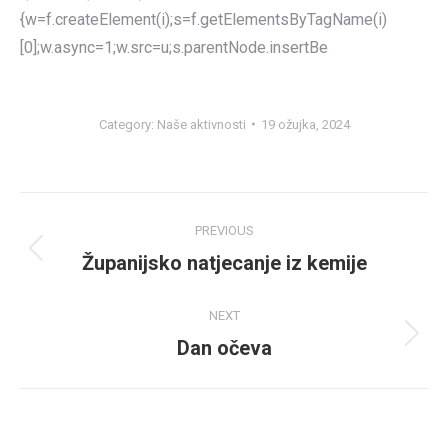
{w=f.createElement(i);s=f.getElementsByTagName(i)
[0];w.async=1;w.src=u;s.parentNode.insertBe
Category:
Naše aktivnosti
19 ožujka, 2024
Post
PREVIOUS
navigation
Županijsko natjecanje iz kemije
Previous
post:
NEXT
Dan očeva
Next
post: