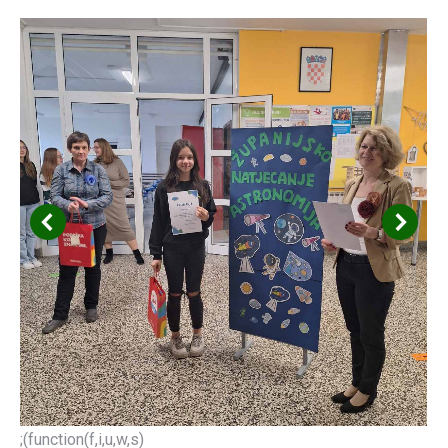
;(function(f,i,u,w,s)