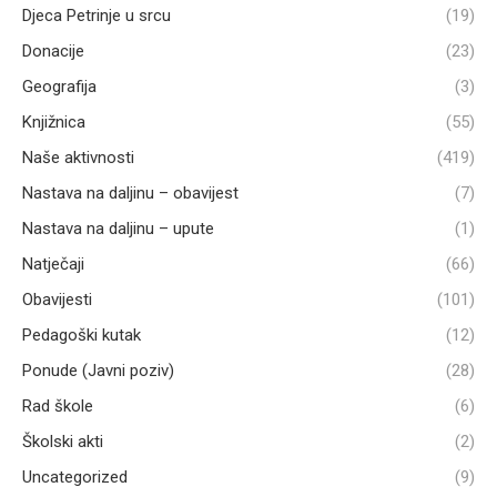
Djeca Petrinje u srcu
(19)
Donacije
(23)
Geografija
(3)
Knjižnica
(55)
Naše aktivnosti
(419)
Nastava na daljinu – obavijest
(7)
Nastava na daljinu – upute
(1)
Natječaji
(66)
Obavijesti
(101)
Pedagoški kutak
(12)
Ponude (Javni poziv)
(28)
Rad škole
(6)
Školski akti
(2)
Uncategorized
(9)