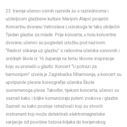
23. travnja učenici osmih razreda su s razrednicima i
učiteljicom glazbene kulture Marijom Alapić posjetili
Koncertnu dvoranu Vatroslava Lisinskoga te tako obilježili
Tjedan glazbe za mlade. Prije koncerta, u holu koncertne
dvorane, učenici su pogledali izložbu pod nazivom
“Radost slikanja uz glazbu” s radovima učenika osnovnih i
srednjih škola iz 16 županija na temu likovne inspiracije
koju su pronašli u glazbi. Koncert “U potrazi za
harmonijom” izvela je Zagrebačka filharmonija, a koncert su
upotpunile plesne koreografije učenika Škole
suvremenoga plesa. Također, tijekom koncerta, učenici su
saznali kako i biljke komuniciraju putem zvukova i glazbe.
Saznali su kako postoje istraživači koji su stvorili
instrument koji može detektirati elektromagnetske
varijacije od površine listova biljaka do korijenskog