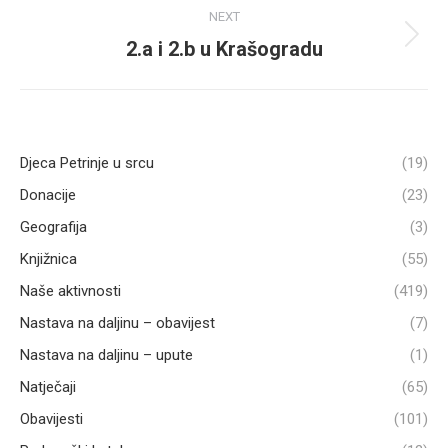
NEXT
2.a i 2.b u Krašogradu
Next
post:
Djeca Petrinje u srcu
(19)
Donacije
(23)
Geografija
(3)
Knjižnica
(55)
Naše aktivnosti
(419)
Nastava na daljinu – obavijest
(7)
Nastava na daljinu – upute
(1)
Natječaji
(65)
Obavijesti
(101)