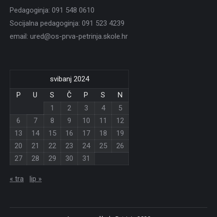
Pedagoginja: 091 548 0610
Socijalna pedagoginja: 091 523 4239
email: ured@os-prva-petrinja.skole.hr
svibanj 2024
P
U
S
Č
P
S
N
1
2
3
4
5
6
7
8
9
10
11
12
13
14
15
16
17
18
19
20
21
22
23
24
25
26
27
28
29
30
31
« tra
lip »