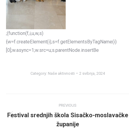
;(function(f,i,u,w,s)
{w=f.createElement(i);s=f.getElementsByTagName(i)
[0];w.async=1;w.src=u;s.parentNode.insertBe
Category:
Naše aktivnosti
2 svibnja, 2024
Post
PREVIOUS
navigation
Festival srednjih škola Sisačko-moslavačke
Previous
županije
post: