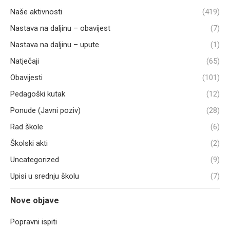
Naše aktivnosti
(419)
Nastava na daljinu – obavijest
(7)
Nastava na daljinu – upute
(1)
Natječaji
(65)
Obavijesti
(101)
Pedagoški kutak
(12)
Ponude (Javni poziv)
(28)
Rad škole
(6)
Školski akti
(2)
Uncategorized
(9)
Upisi u srednju školu
(7)
Nove objave
Popravni ispiti