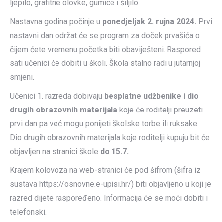
ljepilo, grafitne olovke, gumice i šiljilo.
Nastavna godina počinje u
ponedjeljak 2. rujna 2024.
Prvi
nastavni dan održat će se program za doček prvašića o
čijem ćete vremenu početka biti obaviješteni. Raspored
sati učenici će dobiti u školi. Škola stalno radi u jutarnjoj
smjeni.
Učenici 1. razreda dobivaju
besplatne udžbenike i dio
drugih obrazovnih materijala
koje će roditelji preuzeti
prvi dan pa već mogu ponijeti školske torbe ili ruksake.
Dio drugih obrazovnih materijala koje roditelji kupuju bit će
objavljen na stranici škole
do 15.7.
Krajem kolovoza na web-stranici će pod šifrom (šifra iz
sustava https://osnovne.e-upisi.hr/) biti objavljeno u koji je
razred dijete raspoređeno. Informacija će se moći dobiti i
telefonski.