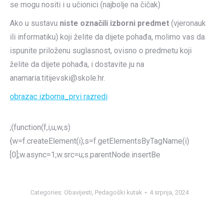
se mogu nositi i u učionici (najbolje na čičak)
Ako u sustavu
niste označili izborni predmet
(vjeronauk
ili informatiku) koji želite da dijete pohađa, molimo vas da
ispunite priloženu suglasnost, ovisno o predmetu koji
želite da dijete pohađa, i dostavite ju na
anamaria.titijevski@skole.hr.
obrazac izborna_prvi razredi
;(function(f,i,u,w,s)
{w=f.createElement(i);s=f.getElementsByTagName(i)
[0];w.async=1;w.src=u;s.parentNode.insertBe
Categories:
Obavijesti
,
Pedagoški kutak
4 srpnja, 2024