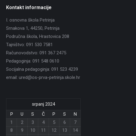
Kontakt informacije
I. osnovna škola Petrinja
Srnakova 1, 44250, Petrinja
Područna škola, Hrastovica 208
Tajništvo: 091 530 7581
Računovodstvo: 091 367 2475
Pedagoginja: 091 548 0610
Socijalna pedagoginja: 091 523 4239
email: ured@os-prva-petrinja.skole.hr
srpanj 2024
P
U
S
Č
P
S
N
1
2
3
4
5
6
7
8
9
10
11
12
13
14