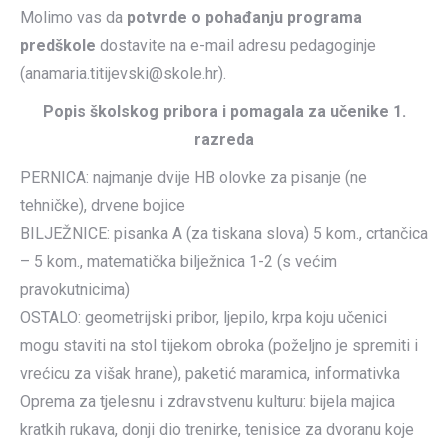
Molimo vas da
potvrde o pohađanju programa
predškole
dostavite na e-mail adresu pedagoginje
(anamaria.titijevski@skole.hr).
Popis školskog pribora i pomagala za učenike 1.
razreda
PERNICA: najmanje dvije HB olovke za pisanje (ne
tehničke), drvene bojice
BILJEŽNICE: pisanka A (za tiskana slova) 5 kom., crtančica
– 5 kom., matematička bilježnica 1-2 (s većim
pravokutnicima)
OSTALO: geometrijski pribor, ljepilo, krpa koju učenici
mogu staviti na stol tijekom obroka (poželjno je spremiti i
vrećicu za višak hrane), paketić maramica, informativka
Oprema za tjelesnu i zdravstvenu kulturu: bijela majica
kratkih rukava, donji dio trenirke, tenisice za dvoranu koje