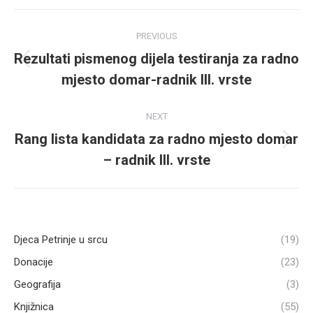
Post
PREVIOUS
navigation
Rezultati pismenog dijela testiranja za radno
Previous
mjesto domar-radnik III. vrste
post:
NEXT
Rang lista kandidata za radno mjesto domar
Next
– radnik III. vrste
post:
Djeca Petrinje u srcu
(19)
Donacije
(23)
Geografija
(3)
Knjižnica
(55)