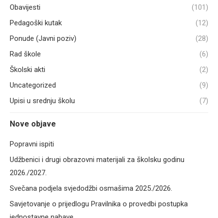
Obavijesti
(101)
Pedagoški kutak
(12)
Ponude (Javni poziv)
(28)
Rad škole
(6)
Školski akti
(2)
Uncategorized
(9)
Upisi u srednju školu
(7)
Nove objave
Popravni ispiti
Udžbenici i drugi obrazovni materijali za školsku godinu
2026./2027.
Svečana podjela svjedodžbi osmašima 2025./2026.
Savjetovanje o prijedlogu Pravilnika o provedbi postupka
jednostavne nabave