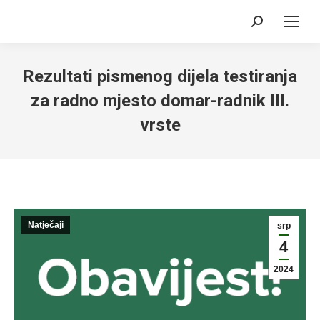
Search:
Rezultati pismenog dijela testiranja
za radno mjesto domar-radnik III.
vrste
Natječaji
srp
4
2024