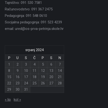
Tajništvo: 091 530 7581
Računovodstvo: 091 367 2475
Pedagoginja: 091 548 0610
Socijalna pedagoginja: 091 523 4239
email: ured@os-prva-petrinja.skole.hr
srpanj 2024
P
U
S
Č
P
S
N
1
2
3
4
5
6
7
8
9
10
11
12
13
14
15
16
17
18
19
20
21
22
23
24
25
26
27
28
29
30
31
« lip
kol »