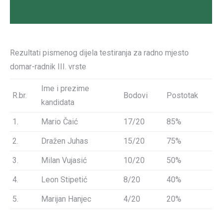
Rezultati pismenog dijela testiranja za radno mjesto
domar-radnik III. vrste
Ime i prezime
R.br.
Bodovi
Postotak
kandidata
1.
Mario Čaić
17/20
85%
2.
Dražen Juhas
15/20
75%
3.
Milan Vujasić
10/20
50%
4.
Leon Stipetić
8/20
40%
5.
Marijan Hanjec
4/20
20%