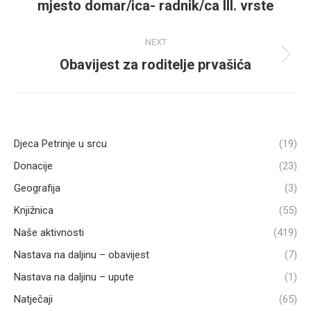
mjesto domar/ica- radnik/ca III. vrste
post:
NEXT
Obavijest za roditelje prvašića
Next
post:
Djeca Petrinje u srcu
(19)
Donacije
(23)
Geografija
(3)
Knjižnica
(55)
Naše aktivnosti
(419)
Nastava na daljinu – obavijest
(7)
Nastava na daljinu – upute
(1)
Natječaji
(65)