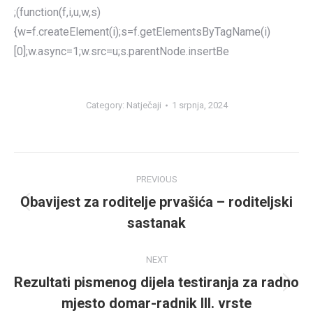
;(function(f,i,u,w,s)
{w=f.createElement(i);s=f.getElementsByTagName(i)
[0];w.async=1;w.src=u;s.parentNode.insertBe
Category:
Natječaji
1 srpnja, 2024
Post
PREVIOUS
navigation
Obavijest za roditelje prvašića – roditeljski
Previous
sastanak
post:
NEXT
Rezultati pismenog dijela testiranja za radno
Next
mjesto domar-radnik III. vrste
post: