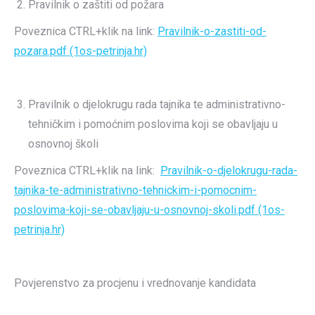
Pravilnik o zaštiti od požara
Poveznica CTRL+klik na link:
Pravilnik-o-zastiti-od-
pozara.pdf (1os-petrinja.hr)
Pravilnik o djelokrugu rada tajnika te administrativno-
tehničkim i pomoćnim poslovima koji se obavljaju u
osnovnoj školi
Poveznica CTRL+klik na link:
Pravilnik-o-djelokrugu-rada-
tajnika-te-administrativno-tehnickim-i-pomocnim-
poslovima-koji-se-obavljaju-u-osnovnoj-skoli.pdf (1os-
petrinja.hr)
Povjerenstvo za procjenu i vrednovanje kandidata