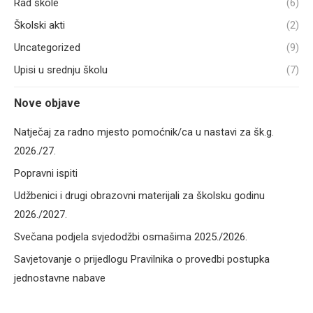
Rad škole
(6)
Školski akti
(2)
Uncategorized
(9)
Upisi u srednju školu
(7)
Nove objave
Natječaj za radno mjesto pomoćnik/ca u nastavi za šk.g.
2026./27.
Popravni ispiti
Udžbenici i drugi obrazovni materijali za školsku godinu
2026./2027.
Svečana podjela svjedodžbi osmašima 2025./2026.
Savjetovanje o prijedlogu Pravilnika o provedbi postupka
jednostavne nabave