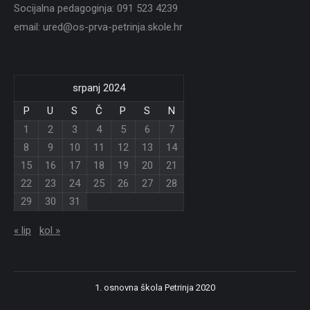
Socijalna pedagoginja: 091 523 4239
email: ured@os-prva-petrinja.skole.hr
srpanj 2024
P
U
S
Č
P
S
N
1
2
3
4
5
6
7
8
9
10
11
12
13
14
15
16
17
18
19
20
21
22
23
24
25
26
27
28
29
30
31
« lip
kol »
1. osnovna škola Petrinja 2020