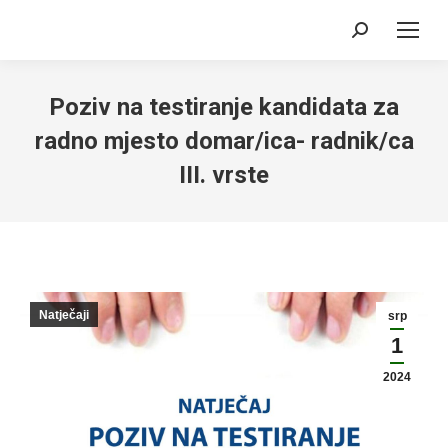
Search:
Poziv na testiranje kandidata za
radno mjesto domar/ica- radnik/ca
III. vrste
Natječaji
srp
1
2024