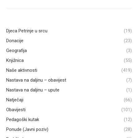
Djeca Petrinje u srcu
(19)
Donacije
(23)
Geografija
(3)
Knjižnica
(55)
Naše aktivnosti
(419)
Nastava na daljinu – obavijest
(7)
Nastava na daljinu – upute
(1)
Natječaji
(66)
Obavijesti
(101)
Pedagoški kutak
(12)
Ponude (Javni poziv)
(28)