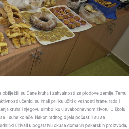
 obilježili su Dane kruha i zahvalnosti za plodove zemlje. Temu
ktivnosti učenici su imali priliku učiti o važnosti hrane, rada i
pečenja kruha i njegovu simboliku u svakodnevnom životu. U školu
ekse i suhe kolače. Nakon radnog dijela počastili su se
jednički uživali u bogatstvu okusa domaćih pekarskih proizvoda,