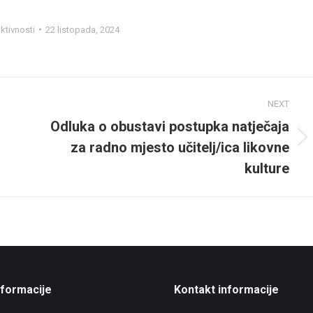
ktivnosti
22 listopada, 2024
NEXT
Odluka o obustavi postupka natječaja
za radno mjesto učitelj/ica likovne
Next
post:
kulture
nformacije
Kontakt informacije