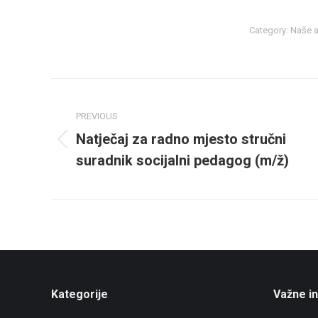
Category:
Naše a
Post
navigation
PREVIOUS
Natječaj za radno mjesto stručni
Previous
suradnik socijalni pedagog (m/ž)
post:
Kategorije
Važne i