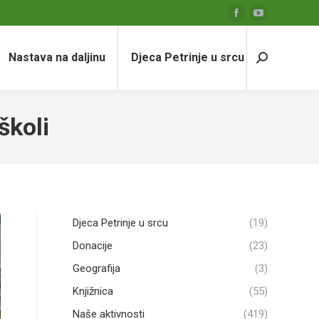
Facebook
YouTube
page
page
Nastava na daljinu
Djeca Petrinje u srcu
opens
opens
Search:
in
in
new
new
window
window
školi
Djeca Petrinje u srcu
(19)
Donacije
(23)
Geografija
(3)
Knjižnica
(55)
Naše aktivnosti
(419)