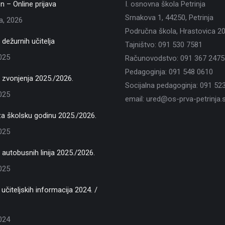
n – Online prijava
I. osnovna škola Petrinja
Srnakova 1, 44250, Petrinja
ja, 2026
Područna škola, Hrastovica 2
dežurnih učitelja
Tajništvo: 091 530 7581
2025
Računovodstvo: 091 367 2475
Pedagoginja: 091 548 0610
zvonjenja 2025./2026.
Socijalna pedagoginja: 091 52
2025
email: ured@os-prva-petrinja.s
za školsku godinu 2025./2026.
2025
autobusnih linija 2025./2026.
2025
učiteljskih informacija 2024. /
2024