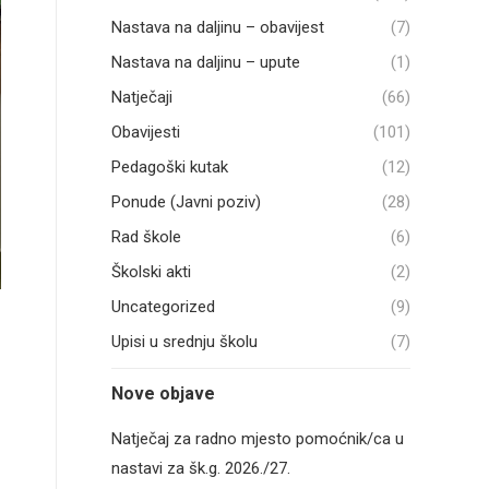
Nastava na daljinu – obavijest
(7)
Nastava na daljinu – upute
(1)
Natječaji
(66)
Obavijesti
(101)
Pedagoški kutak
(12)
Ponude (Javni poziv)
(28)
Rad škole
(6)
Školski akti
(2)
Uncategorized
(9)
Upisi u srednju školu
(7)
Nove objave
Natječaj za radno mjesto pomoćnik/ca u
nastavi za šk.g. 2026./27.