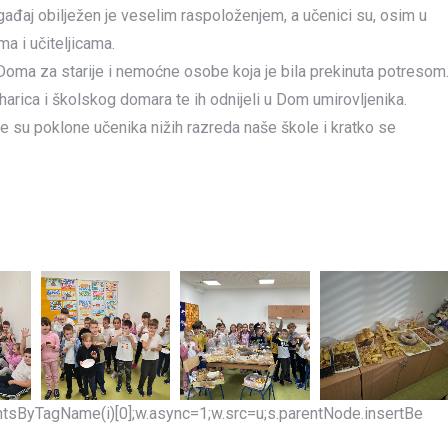
 događaj obilježen je veselim raspoloženjem, a učenici su, osim u
ima i učiteljicama.
 Doma za starije i nemoćne osobe koja je bila prekinuta potresom
harica i školskog domara te ih odnijeli u Dom umirovljenika.
le su poklone učenika nižih razreda naše škole i kratko se
mentsByTagName(i)[0];w.async=1;w.src=u;s.parentNode.insertBe