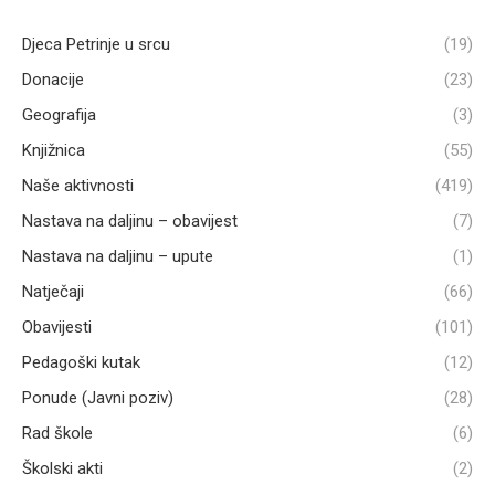
Djeca Petrinje u srcu
(19)
Donacije
(23)
Geografija
(3)
Knjižnica
(55)
Naše aktivnosti
(419)
Nastava na daljinu – obavijest
(7)
Nastava na daljinu – upute
(1)
Natječaji
(66)
Obavijesti
(101)
Pedagoški kutak
(12)
Ponude (Javni poziv)
(28)
Rad škole
(6)
Školski akti
(2)