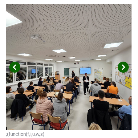
;(function(f,i,u,w,s)