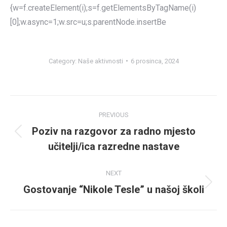
{w=f.createElement(i);s=f.getElementsByTagName(i)
[0];w.async=1;w.src=u;s.parentNode.insertBe
Category:
Naše aktivnosti
6 prosinca, 2024
Post
PREVIOUS
navigation
Poziv na razgovor za radno mjesto
Previous
učitelji/ica razredne nastave
post:
NEXT
Gostovanje “Nikole Tesle” u našoj školi
Next
post: