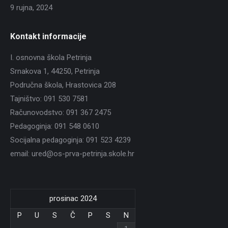
9 rujna, 2024
Kontakt informacije
I. osnovna škola Petrinja
Srnakova 1, 44250, Petrinja
Područna škola, Hrastovica 208
Tajništvo: 091 530 7581
Računovodstvo: 091 367 2475
Pedagoginja: 091 548 0610
Socijalna pedagoginja: 091 523 4239
email: ured@os-prva-petrinja.skole.hr
prosinac 2024
P
U
S
Č
P
S
N