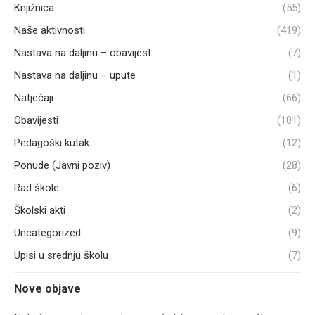
Knjižnica
(55)
Naše aktivnosti
(419)
Nastava na daljinu – obavijest
(7)
Nastava na daljinu – upute
(1)
Natječaji
(66)
Obavijesti
(101)
Pedagoški kutak
(12)
Ponude (Javni poziv)
(28)
Rad škole
(6)
Školski akti
(2)
Uncategorized
(9)
Upisi u srednju školu
(7)
Nove objave