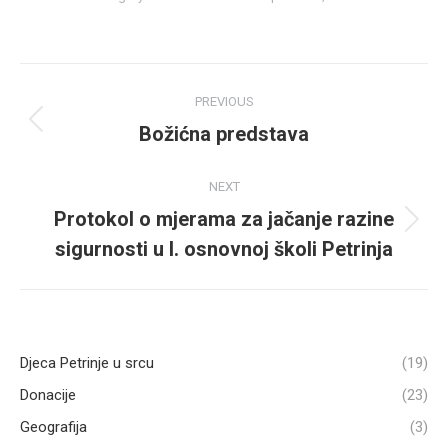
Post
PREVIOUS
navigation
Božićna predstava
Previous
post:
NEXT
Protokol o mjerama za jačanje razine
Next
sigurnosti u I. osnovnoj školi Petrinja
post:
Djeca Petrinje u srcu
(19)
Donacije
(23)
Geografija
(3)