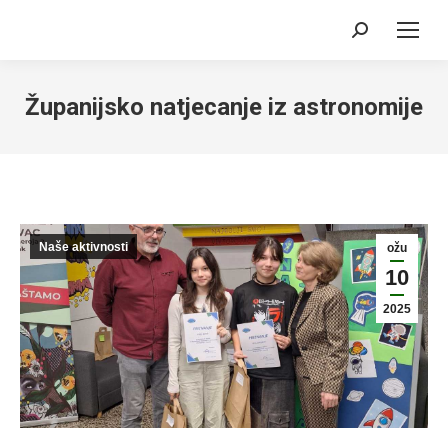
Search:
Županijsko natjecanje iz astronomije
Naše aktivnosti
ožu
10
2025