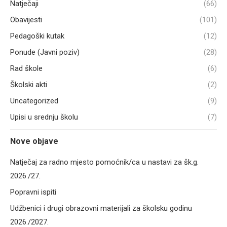
Natječaji
(66)
Obavijesti
(101)
Pedagoški kutak
(12)
Ponude (Javni poziv)
(28)
Rad škole
(6)
Školski akti
(2)
Uncategorized
(9)
Upisi u srednju školu
(7)
Nove objave
Natječaj za radno mjesto pomoćnik/ca u nastavi za šk.g.
2026./27.
Popravni ispiti
Udžbenici i drugi obrazovni materijali za školsku godinu
2026./2027.