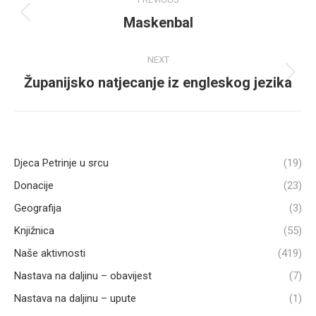
navigation
Maskenbal
Previous
post:
NEXT
Županijsko natjecanje iz engleskog jezika
Next
post:
Djeca Petrinje u srcu
(19)
Donacije
(23)
Geografija
(3)
Knjižnica
(55)
Naše aktivnosti
(419)
Nastava na daljinu – obavijest
(7)
Nastava na daljinu – upute
(1)