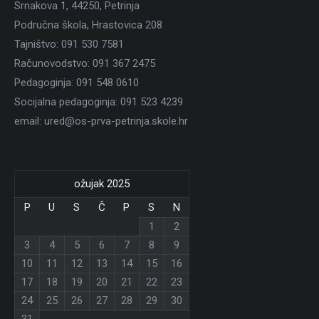
Srnakova 1, 44250, Petrinja
Područna škola, Hrastovica 208
Tajništvo: 091 530 7581
Računovodstvo: 091 367 2475
Pedagoginja: 091 548 0610
Socijalna pedagoginja: 091 523 4239
email: ured@os-prva-petrinja.skole.hr
ožujak 2025
P
U
S
Č
P
S
N
1
2
3
4
5
6
7
8
9
10
11
12
13
14
15
16
17
18
19
20
21
22
23
24
25
26
27
28
29
30