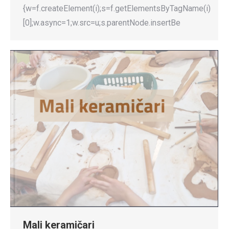
{w=f.createElement(i);s=f.getElementsByTagName(i)
[0];w.async=1;w.src=u;s.parentNode.insertBe
Mali keramičari