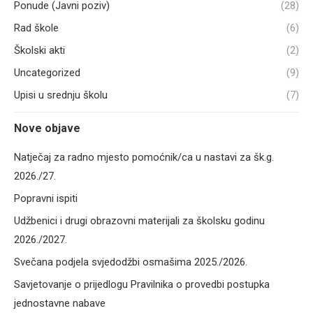
Ponude (Javni poziv)
(28)
Rad škole
(6)
Školski akti
(2)
Uncategorized
(9)
Upisi u srednju školu
(7)
Nove objave
Natječaj za radno mjesto pomoćnik/ca u nastavi za šk.g.
2026./27.
Popravni ispiti
Udžbenici i drugi obrazovni materijali za školsku godinu
2026./2027.
Svečana podjela svjedodžbi osmašima 2025./2026.
Savjetovanje o prijedlogu Pravilnika o provedbi postupka
jednostavne nabave