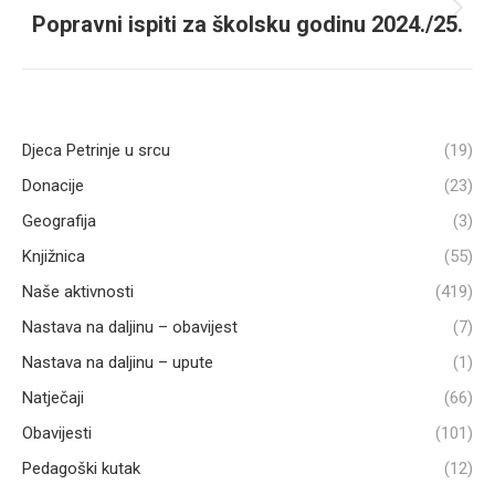
Popravni ispiti za školsku godinu 2024./25.
Next
post:
Djeca Petrinje u srcu
(19)
Donacije
(23)
Geografija
(3)
Knjižnica
(55)
Naše aktivnosti
(419)
Nastava na daljinu – obavijest
(7)
Nastava na daljinu – upute
(1)
Natječaji
(66)
Obavijesti
(101)
Pedagoški kutak
(12)