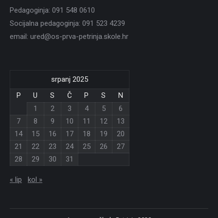
Pedagoginja: 091 548 0610
Socijalna pedagoginja: 091 523 4239
email: ured@os-prva-petrinja.skole.hr
srpanj 2025
P
U
S
Č
P
S
N
1
2
3
4
5
6
7
8
9
10
11
12
13
14
15
16
17
18
19
20
21
22
23
24
25
26
27
28
29
30
31
« lip
kol »