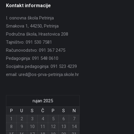
Kontakt informacije
I. osnovna škola Petrinja
Srnakova 1, 44250, Petrinja
Područna škola, Hrastovica 208
Tajništvo: 091 530 7581
Računovodstvo: 091 367 2475
Pedagoginja: 091 548 0610
Socijalna pedagoginja: 091 523 4239
email: ured@os-prva-petrinja.skole.hr
rujan 2025
P
U
S
Č
P
S
N
1
2
3
4
5
6
7
8
9
10
11
12
13
14