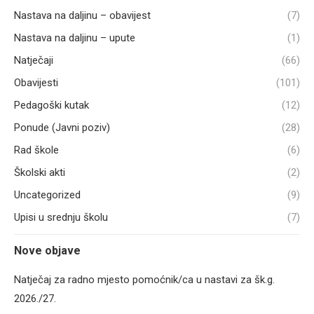
Nastava na daljinu – obavijest
(7)
Nastava na daljinu – upute
(1)
Natječaji
(66)
Obavijesti
(101)
Pedagoški kutak
(12)
Ponude (Javni poziv)
(28)
Rad škole
(6)
Školski akti
(2)
Uncategorized
(9)
Upisi u srednju školu
(7)
Nove objave
Natječaj za radno mjesto pomoćnik/ca u nastavi za šk.g.
2026./27.