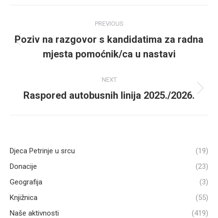
Post
PREVIOUS
navigation
Poziv na razgovor s kandidatima za radna
Previous
mjesta pomoćnik/ca u nastavi
post:
NEXT
Raspored autobusnih linija 2025./2026.
Next
post:
Djeca Petrinje u srcu
(19)
Donacije
(23)
Geografija
(3)
Knjižnica
(55)
Naše aktivnosti
(419)