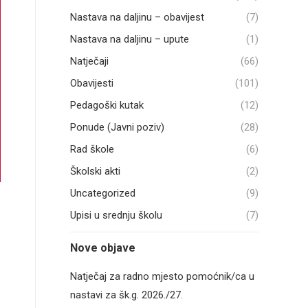
Nastava na daljinu – obavijest
(7)
Nastava na daljinu – upute
(1)
Natječaji
(66)
Obavijesti
(101)
Pedagoški kutak
(12)
Ponude (Javni poziv)
(28)
Rad škole
(6)
Školski akti
(2)
Uncategorized
(9)
Upisi u srednju školu
(7)
Nove objave
Natječaj za radno mjesto pomoćnik/ca u
nastavi za šk.g. 2026./27.