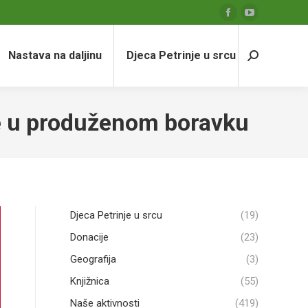
Facebook
YouTube
page
page
Nastava na daljinu
Djeca Petrinje u srcu
opens
opens
Search:
in
in
new
new
window
window
ve u produženom boravku
Djeca Petrinje u srcu
(19)
Donacije
(23)
Geografija
(3)
Knjižnica
(55)
Naše aktivnosti
(419)