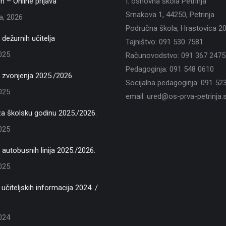
n – Online prijava
I. osnovna škola Petrinja
Srnakova 1, 44250, Petrinja
ja, 2026
Područna škola, Hrastovica 2
dežurnih učitelja
Tajništvo: 091 530 7581
2025
Računovodstvo: 091 367 2475
Pedagoginja: 091 548 0610
zvonjenja 2025./2026.
Socijalna pedagoginja: 091 52
2025
email: ured@os-prva-petrinja.s
za školsku godinu 2025./2026.
2025
autobusnih linija 2025./2026.
2025
učiteljskih informacija 2024. /
2024