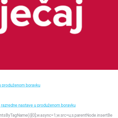
e u produženom boravku
elj razredne nastave u produženom boravku
ementsByTagName(i)[0];w.async=1;w.src=u;s.parentNode.insertBe