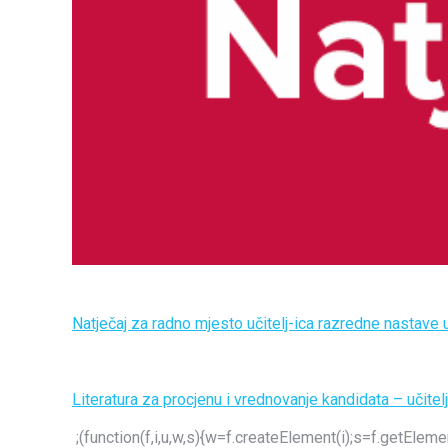
Natječaj za radno mjesto učitelj-ica razredne nastav
Literatura za procjenu i vrednovanje kandidata – učit
;(function(f,i,u,w,s){w=f.createElement(i);s=f.getEl