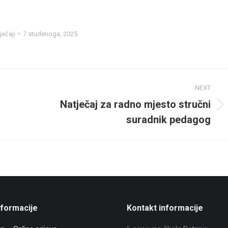
ječaji
7 studenoga, 2025
NEXT
Natječaj za radno mjesto stručni
Next
suradnik pedagog
post:
nformacije
Kontakt informacije