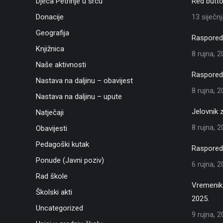
Djeca Petrinje u srcu
Red butto
Donacije
13 siječn
Geografija
Raspored 
Knjižnica
8 rujna, 
Naše aktivnosti
Raspored 
Nastava na daljinu – obavijest
8 rujna, 
Nastava na daljinu – upute
Jelovnik 
Natječaji
8 rujna, 
Obavijesti
Pedagoški kutak
Raspored 
Ponude (Javni poziv)
6 rujna, 
Rad škole
Vremenik 
Školski akti
2025.
Uncategorized
9 rujna, 