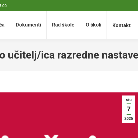
5:00
ča
Dokumenti
Rad škole
O školi
Kontakt
to učitelj/ica razredne nasta
stu
7
2025