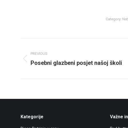
Category:
Nat
Post
navigation
PREVIOUS
Posebni glazbeni posjet našoj školi
Previous
post:
Kategorije
Važne i