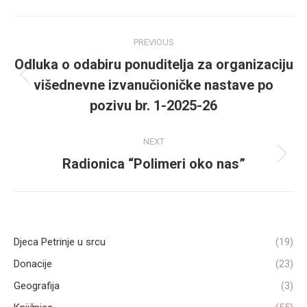
Post
PREVIOUS
navigation
Odluka o odabiru ponuditelja za organizaciju
višednevne izvanučioničke nastave po
Previous
post:
pozivu br. 1-2025-26
NEXT
Radionica “Polimeri oko nas”
Next
post:
Djeca Petrinje u srcu
(19)
Donacije
(23)
Geografija
(3)