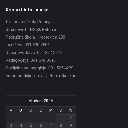
Kontakt informacije
I. osnovna škola Petrinja
Srnakova 1, 44250, Petrinja
Područna škola, Hrastovica 208
Tajništvo: 091 530 7581
Računovodstvo: 091 367 2475
Pedagoginja: 091 548 0610
Socijalna pedagoginja: 091 523 4239
email: ured@os-prva-petrinja.skole.hr
studeni 2025
P
U
S
Č
P
S
N
1
2
3
4
5
6
7
8
9