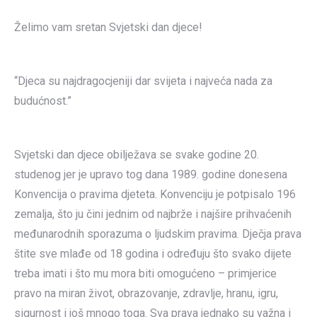
Želimo vam sretan Svjetski dan djece!
“Djeca su najdragocjeniji dar svijeta i najveća nada za
budućnost.”
Svjetski dan djece obilježava se svake godine 20.
studenog jer je upravo tog dana 1989. godine donesena
Konvencija o pravima djeteta. Konvenciju je potpisalo 196
zemalja, što ju čini jednim od najbrže i najšire prihvaćenih
međunarodnih sporazuma o ljudskim pravima. Dječja prava
štite sve mlađe od 18 godina i određuju što svako dijete
treba imati i što mu mora biti omogućeno – primjerice
pravo na miran život, obrazovanje, zdravlje, hranu, igru,
sigurnost i još mnogo toga. Sva prava jednako su važna i