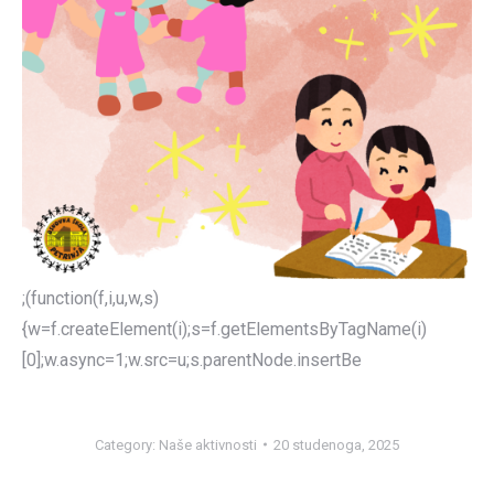
;(function(f,i,u,w,s)
{w=f.createElement(i);s=f.getElementsByTagName(i)
[0];w.async=1;w.src=u;s.parentNode.insertBe
Category:
Naše aktivnosti
20 studenoga, 2025