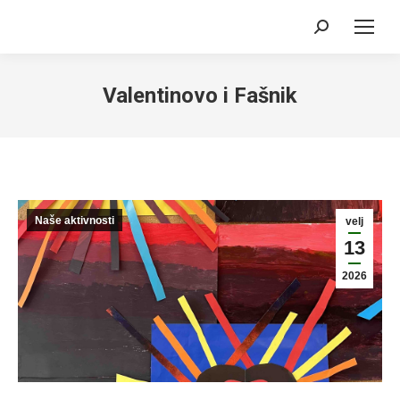
Search:
Valentinovo i Fašnik
Naše aktivnosti
velj
13
2026