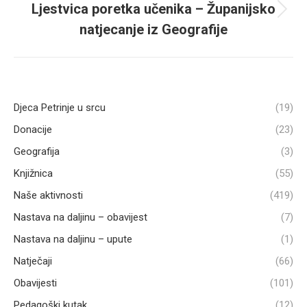
Ljestvica poretka učenika – Županijsko
Next
natjecanje iz Geografije
post:
Djeca Petrinje u srcu
(19)
Donacije
(23)
Geografija
(3)
Knjižnica
(55)
Naše aktivnosti
(419)
Nastava na daljinu – obavijest
(7)
Nastava na daljinu – upute
(1)
Natječaji
(66)
Obavijesti
(101)
Pedagoški kutak
(12)