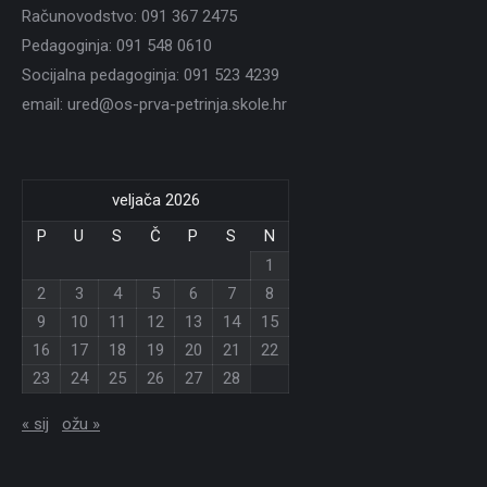
Računovodstvo: 091 367 2475
Pedagoginja: 091 548 0610
Socijalna pedagoginja: 091 523 4239
email: ured@os-prva-petrinja.skole.hr
veljača 2026
P
U
S
Č
P
S
N
1
2
3
4
5
6
7
8
9
10
11
12
13
14
15
16
17
18
19
20
21
22
23
24
25
26
27
28
« sij
ožu »