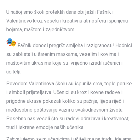
U našoj smo školi proteklih dana obilježili Fašnik i
Valentinovo kroz veselu i kreativnu atmosferu ispunjenu
bojama, maštom i zajedništvom.
Fašnik donosi pregršt smijeha i razigranosti! Hodnici
su zablistali u šarenim maskama, veselim likovima i
maštovitim ukrasima koje su vrijedno izradili.učenici i
učitelji.
Povodom Valentinova školu su ispunila srca, tople poruke
i simboli prijateljstva. Učenici su kroz likovne radove i
prigodne ukrase pokazali koliko su pažnja, lijepa riječ i
međusobno poštovanje važni u svakodnevnom životu.
Posebno nas veseli što su radovi odražavali kreativnost,
trud i iskrene emocije naših učenika.
Zahvaljujemo svim učenicima i učiteljima na trudu, idejama