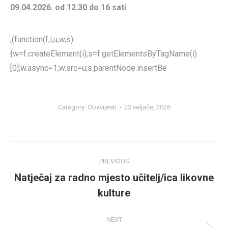
09.04.2026. od 12.30 do 16 sati
;(function(f,i,u,w,s)
{w=f.createElement(i);s=f.getElementsByTagName(i)
[0];w.async=1;w.src=u;s.parentNode.insertBe
Category:
Obavijesti
23 veljače, 2026
Post
PREVIOUS
navigation
Natječaj za radno mjesto učitelj/ica likovne
Previous
kulture
post:
NEXT