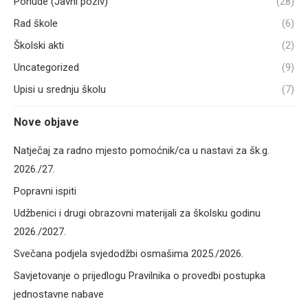
Ponude (Javni poziv)
(28)
Rad škole
(6)
Školski akti
(2)
Uncategorized
(9)
Upisi u srednju školu
(7)
Nove objave
Natječaj za radno mjesto pomoćnik/ca u nastavi za šk.g.
2026./27.
Popravni ispiti
Udžbenici i drugi obrazovni materijali za školsku godinu
2026./2027.
Svečana podjela svjedodžbi osmašima 2025./2026.
Savjetovanje o prijedlogu Pravilnika o provedbi postupka
jednostavne nabave