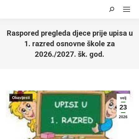
Search:
Raspored pregleda djece prije upisa u
1. razred osnovne škole za
2026./2027. šk. god.
Obavijesti
velj
23
2026