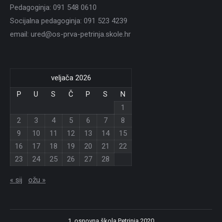
Pedagoginja: 091 548 0610
Socijalna pedagoginja: 091 523 4239
email: ured@os-prva-petrinja.skole.hr
veljača 2026
P
U
S
Č
P
S
N
1
2
3
4
5
6
7
8
9
10
11
12
13
14
15
16
17
18
19
20
21
22
23
24
25
26
27
28
« sij
ožu »
1. osnovna škola Petrinja 2020