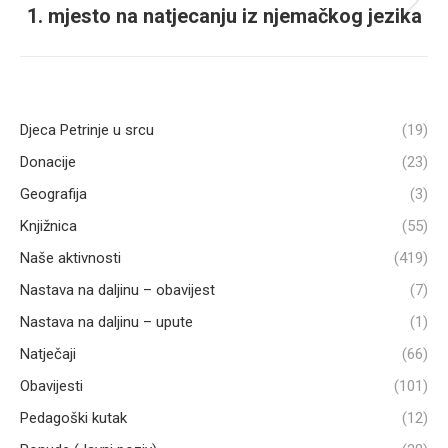
1. mjesto na natjecanju iz njemačkog jezika
Next
post:
Djeca Petrinje u srcu
(19)
Donacije
(23)
Geografija
(3)
Knjižnica
(55)
Naše aktivnosti
(419)
Nastava na daljinu – obavijest
(7)
Nastava na daljinu – upute
(1)
Natječaji
(66)
Obavijesti
(101)
Pedagoški kutak
(12)