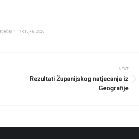
tječaji
11 ožujka, 2026
NEXT
Rezultati Županijskog natjecanja iz
Next
Geografije
post: