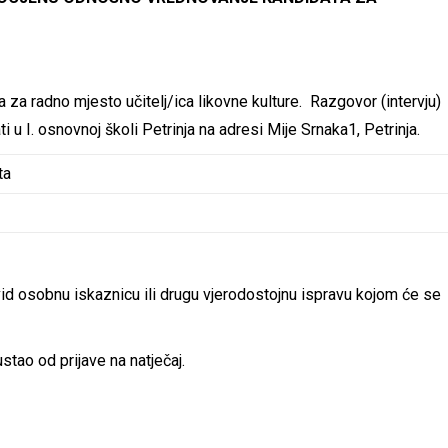
 za radno mjesto učitelj/ica likovne kulture. Razgovor (intervju)
i u I. osnovnoj školi Petrinja na adresi Mije Srnaka1, Petrinja.
ta
 uvid osobnu iskaznicu ili drugu vjerodostojnu ispravu kojom će se
ustao od prijave na natječaj.