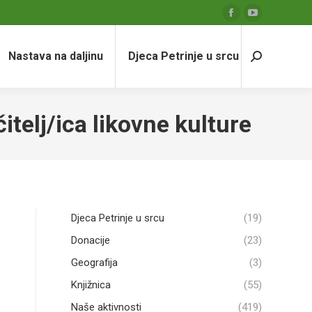
Facebook
YouTube
page
page
Nastava na daljinu
Djeca Petrinje u srcu
opens
opens
Search:
in
in
new
new
window
window
telj/ica likovne kulture
Djeca Petrinje u srcu
(19)
Donacije
(23)
Geografija
(3)
Knjižnica
(55)
Naše aktivnosti
(419)