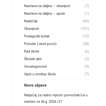
Nastava na daljinu – obavijest
(7)
Nastava na daljinu – upute
(1)
Natječaji
(66)
Obavijesti
(101)
Pedagoški kutak
(12)
Ponude (Javni poziv)
(28)
Rad škole
(6)
Školski akti
(2)
Uncategorized
(9)
Upisi u srednju školu
(7)
Nove objave
Natječaj za radno mjesto pomoćnik/ca u
nastavi za šk.g. 2026./27.