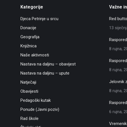
Kategorije
Važne i
Djeca Petrinje u srcu
Red butto
Donacije
13 siječn
Geografija
Raspored 
Knjižnica
8 rujna, 
Naše aktivnosti
Raspored 
Nastava na daljinu – obavijest
8 rujna, 
Nastava na daljinu – upute
Jelovnik 
Natječaji
8 rujna, 
Obavijesti
Pedagoški kutak
Raspored 
Ponude (Javni poziv)
6 rujna, 
Rad škole
Vremenik 