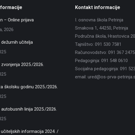
nformacije
Kontakt informacije
n – Online prijava
I. osnovna škola Petrinja
Srnakova 1, 44250, Petrinja
ja, 2026
Područna škola, Hrastovica 2
dežurnih učitelja
Tajništvo: 091 530 7581
2025
Računovodstvo: 091 367 2475
Pedagoginja: 091 548 0610
zvonjenja 2025./2026.
Socijalna pedagoginja: 091 52
2025
email: ured@os-prva-petrinja.s
za školsku godinu 2025./2026.
2025
autobusnih linija 2025./2026.
2025
učiteljskih informacija 2024. /