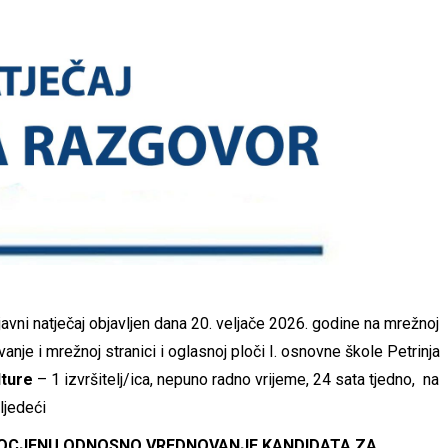
javni natječaj objavljen dana 20. veljače 2026. godine na mrežnoj
anje i mrežnoj stranici i oglasnoj ploči I. osnovne škole Petrinja
ulture
– 1 izvršitelj/ica, nepuno radno vrijeme, 24 sata tjedno, na
ljedeći
ROCJENU ODNOSNO VREDNOVANJE KANDIDATA ZA