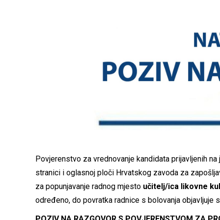
Povjerenstvo za vrednovanje kandidata prijavljenih na 
stranici i oglasnoj ploči Hrvatskog zavoda za zapošljav
za popunjavanje radnog mjesto
učitelj/ica likovne k
određeno, do povratka radnice s bolovanja objavljuje s
POZIV NA RAZGOVOR S POVJERENSTVOM ZA P