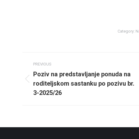
Category:
Na
Post
PREVIOUS
navigation
Poziv na predstavljanje ponuda na
roditeljskom sastanku po pozivu br.
Previous
post:
3-2025/26