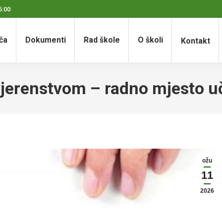
5:00
ča
Dokumenti
Rad škole
O školi
Kontakt
jerenstvom – radno mjesto uči
ožu
11
2026