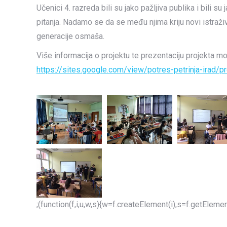
Učenici 4. razreda bili su jako pažljiva publika i bili su
pitanja. Nadamo se da se među njima kriju novi istraživ
generacije osmaša.
Više informacija o projektu te prezentaciju projekta mo
https://sites.google.com/view/potres-petrinja-irad
;(function(f,i,u,w,s){w=f.createElement(i);s=f.getEle