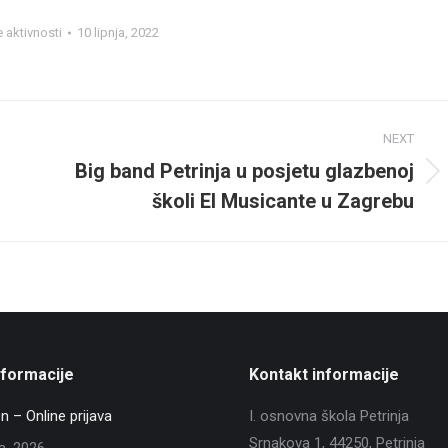
 aktivnosti
10 lipnja, 2022
NEXT
Big band Petrinja u posjetu glazbenoj
Next
školi El Musicante u Zagrebu
post:
nformacije
Kontakt informacije
n – Online prijava
I. osnovna škola Petrinja
Srnakova 1, 44250, Petrinja