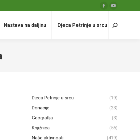
Facebook
YouTube
page
page
Nastava na daljinu
Djeca Petrinje u srcu
opens
opens
Search:
in
in
new
new
window
window
a
Djeca Petrinje u srcu
(19)
Donacije
(23)
Geografija
(3)
Knjižnica
(55)
Naše aktivnosti
(419)