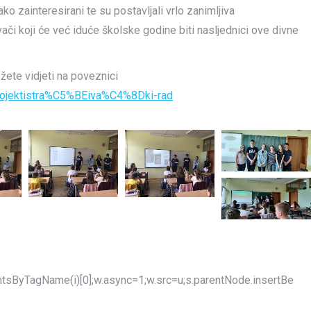
 jako zainteresirani te su postavljali vrlo zanimljiva
ači koji će već iduće školske godine biti nasljednici ove divne
žete vidjeti na poveznici
/projektistra%C5%BEiva%C4%8Dki-rad
mentsByTagName(i)[0];w.async=1;w.src=u;s.parentNode.insertBe