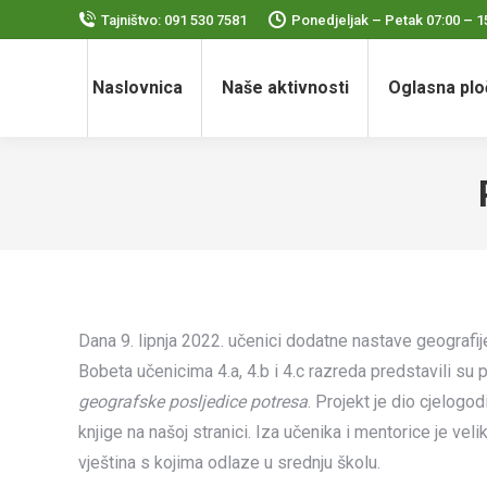
Tajništvo: 091 530 7581
Ponedjeljak – Petak 07:00 – 1
Naslovnica
Naše aktivnosti
Oglasna plo
Dana 9. lipnja 2022. učenici dodatne nastave geografij
Bobeta učenicima 4.a, 4.b i 4.c razreda predstavili su 
geografske posljedice potresa
. Projekt je dio cjelogod
knjige na našoj stranici. Iza učenika i mentorice je velik
vještina s kojima odlaze u srednju školu.