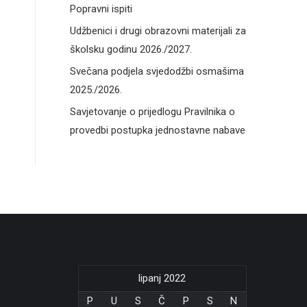
Popravni ispiti
Udžbenici i drugi obrazovni materijali za
školsku godinu 2026./2027.
Svečana podjela svjedodžbi osmašima
2025./2026.
Savjetovanje o prijedlogu Pravilnika o
provedbi postupka jednostavne nabave
lipanj 2022
P
U
S
Č
P
S
N