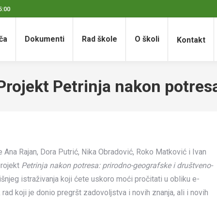
5:00
ča
Dokumenti
Rad škole
O školi
Kontakt
Projekt Petrinja nakon potres
e Ana Rajan, Dora Putrić, Nika Obradović, Roko Matković i Ivan
projekt
Petrinja nakon potresa: prirodno-geografske i društveno-
išnjeg istraživanja koji ćete uskoro moći pročitati u obliku e-
 rad koji je donio pregršt zadovoljstva i novih znanja, ali i novih