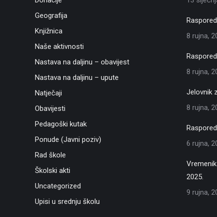
Donacije
13 siječn
Geografija
Raspored 
Knjižnica
8 rujna, 
Naše aktivnosti
Raspored 
Nastava na daljinu – obavijest
8 rujna, 
Nastava na daljinu – upute
Jelovnik 
Natječaji
8 rujna, 
Obavijesti
Pedagoški kutak
Raspored 
Ponude (Javni poziv)
6 rujna, 
Rad škole
Vremenik 
Školski akti
2025.
Uncategorized
9 rujna, 
Upisi u srednju školu