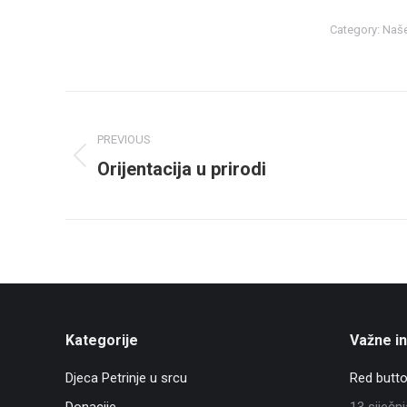
Category:
Naše
Post
navigation
PREVIOUS
Orijentacija u prirodi
Previous
post:
Kategorije
Važne i
Djeca Petrinje u srcu
Red butto