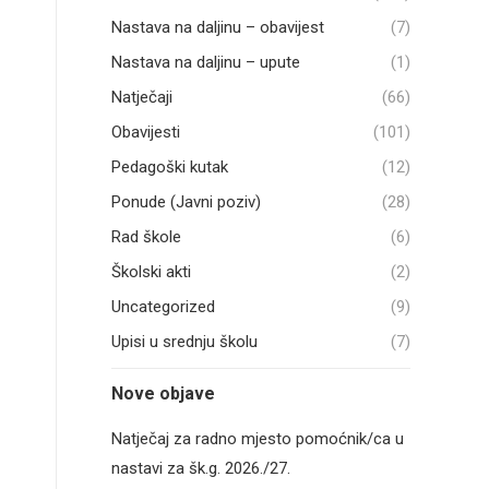
Nastava na daljinu – obavijest
(7)
Nastava na daljinu – upute
(1)
Natječaji
(66)
Obavijesti
(101)
Pedagoški kutak
(12)
Ponude (Javni poziv)
(28)
Rad škole
(6)
Školski akti
(2)
Uncategorized
(9)
Upisi u srednju školu
(7)
Nove objave
Natječaj za radno mjesto pomoćnik/ca u
nastavi za šk.g. 2026./27.