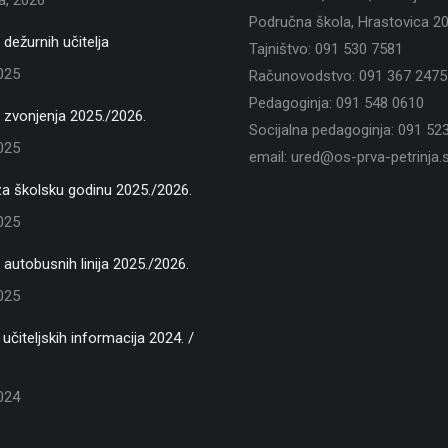
ja, 2026
Područna škola, Hrastovica 2
dežurnih učitelja
Tajništvo: 091 530 7581
2025
Računovodstvo: 091 367 2475
Pedagoginja: 091 548 0610
zvonjenja 2025./2026.
Socijalna pedagoginja: 091 52
2025
email: ured@os-prva-petrinja.s
za školsku godinu 2025./2026.
2025
autobusnih linija 2025./2026.
2025
učiteljskih informacija 2024. /
2024