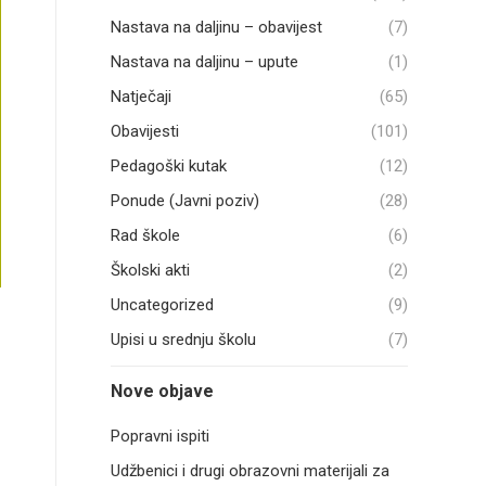
Nastava na daljinu – obavijest
(7)
Nastava na daljinu – upute
(1)
Natječaji
(65)
Obavijesti
(101)
Pedagoški kutak
(12)
Ponude (Javni poziv)
(28)
Rad škole
(6)
Školski akti
(2)
Uncategorized
(9)
Upisi u srednju školu
(7)
Nove objave
Popravni ispiti
Udžbenici i drugi obrazovni materijali za