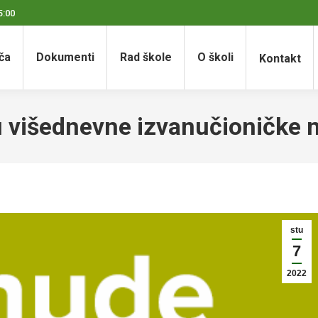
5:00
ča
Dokumenti
Rad škole
O školi
Kontakt
u višednevne izvanučioničke 
stu
7
2022