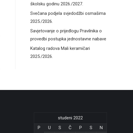
školsku godinu 2026./2027.
Svečana podjela svjedodžbi osmašima
2025./2026.
Savjetovanje o prijedlogu Pravilnika o
provedbi postupka jednostavne nabave
Katalog radova Mali keramičari
2025./2026.
studeni 2022
P
U
S
Č
P
S
N