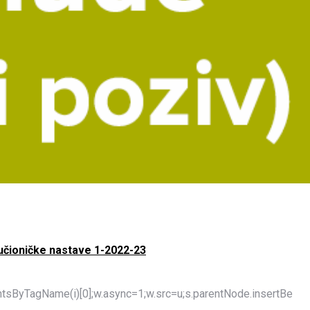
učioničke nastave 1-2022-23
mentsByTagName(i)[0];w.async=1;w.src=u;s.parentNode.insertBe