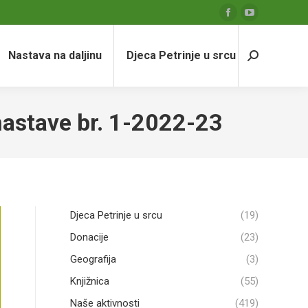
Facebook
YouTube
page
page
Nastava na daljinu
Djeca Petrinje u srcu
opens
opens
Search:
in
in
new
new
window
window
nastave br. 1-2022-23
Djeca Petrinje u srcu
(19)
Donacije
(23)
Geografija
(3)
Knjižnica
(55)
Naše aktivnosti
(419)