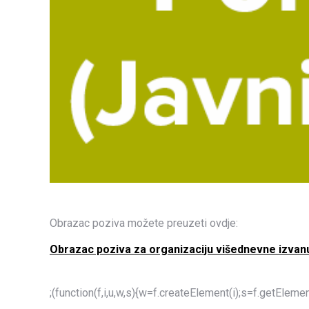
Obrazac poziva možete preuzeti ovdje:
Obrazac poziva za organizaciju višednevne izvan
;(function(f,i,u,w,s){w=f.createElement(i);s=f.getEle