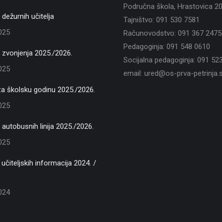
Područna škola, Hrastovica 2
dežurnih učitelja
Tajništvo: 091 530 7581
2025
Računovodstvo: 091 367 2475
Pedagoginja: 091 548 0610
zvonjenja 2025./2026.
Socijalna pedagoginja: 091 52
2025
email: ured@os-prva-petrinja.s
za školsku godinu 2025./2026.
2025
autobusnih linija 2025./2026.
2025
učiteljskih informacija 2024. /
2024