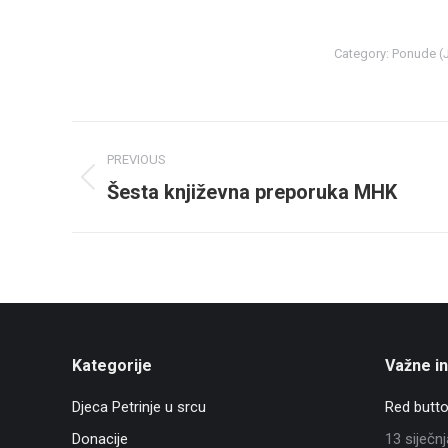
Category:
Ponude (J
Post
PREVIOUS
navigation
Šesta književna preporuka MHK
Previous
post:
Kategorije
Važne i
Djeca Petrinje u srcu
Red butto
Donacije
13 siječn