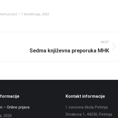
avni poziv)
7 studenoga, 2022
NEXT
Sedma književna preporuka MHK
Next
post:
nformacije
Kontakt informacije
n – Online prijava
I. osnovna škola Petrinja
Srnakova 1, 44250, Petrinja
ja, 2026