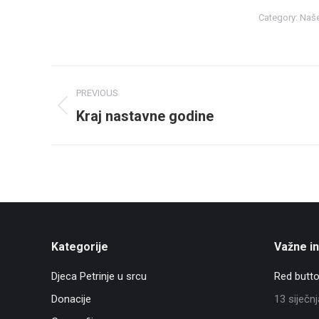
Category:
Naše
Post
PREVIOUS
navigation
Kraj nastavne godine
Previous
post:
Kategorije
Važne i
Djeca Petrinje u srcu
Red butto
Donacije
13 siječn