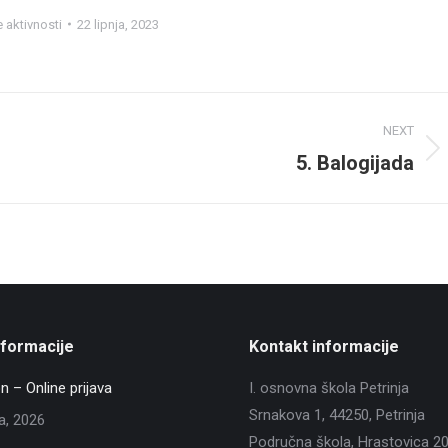
 aktivnosti
22 lipnja, 2023
NEXT
5. Balogijada
Next
post:
nformacije
Kontakt informacije
n – Online prijava
I. osnovna škola Petrinja
Srnakova 1, 44250, Petrinja
ja, 2026
Područna škola, Hrastovica 2