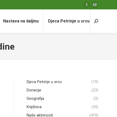
Facebook
YouTube
page
page
Nastava na daljinu
Djeca Petrinje u srcu
opens
opens
Search:
in
in
new
new
window
window
dine
Djeca Petrinje u srcu
(19)
Donacije
(23)
Geografija
(3)
Knjižnica
(55)
Naše aktivnosti
(419)