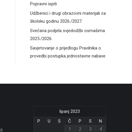
Popravni ispiti
Udžbenici i drugi obrazovni materijali za
školsku godinu 2026./2027.
Svečana podjela svjedodžbi osmašima
2025./2026.
Savjetovanje o prijedlogu Pravilnika o
provedbi postupka jednostavne nabave
lipanj 2023
P
U
S
Č
P
S
N
1
2
3
4
08