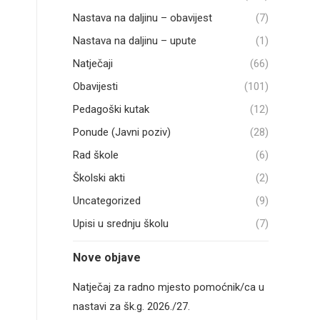
Nastava na daljinu – obavijest
(7)
Nastava na daljinu – upute
(1)
Natječaji
(66)
Obavijesti
(101)
Pedagoški kutak
(12)
Ponude (Javni poziv)
(28)
Rad škole
(6)
Školski akti
(2)
Uncategorized
(9)
Upisi u srednju školu
(7)
Nove objave
Natječaj za radno mjesto pomoćnik/ca u
nastavi za šk.g. 2026./27.