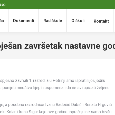
5:00
ča
Dokumenti
Rad škole
O školi
Kontakt
ješan završetak nastavne go
spješno završili 1. razred, a u Petrinji smo ispratili još jednu
ponijeti mnoštvo lijepih uspomena i da će svi upisati željene
lje, a posebno razrednice Ivanu Radečić Dabić i Renatu Hrgović.
jelu Kolar i Irenu Sigur koje ove godine ispraćaju ne samo bivšu