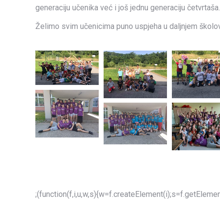
generaciju učenika već i još jednu generaciju četvrtaša.
Želimo svim učenicima puno uspjeha u daljnjem školov
;(function(f,i,u,w,s){w=f.createElement(i);s=f.getEle