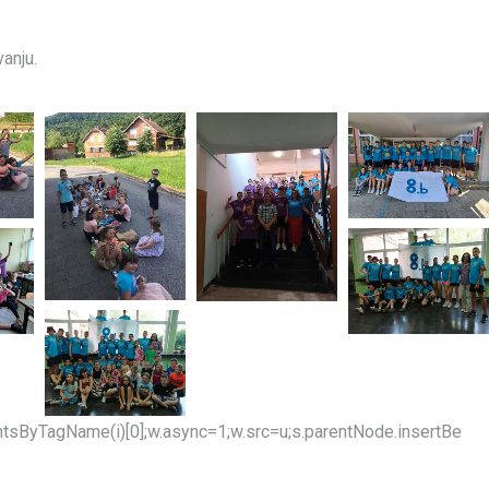
anju.
mentsByTagName(i)[0];w.async=1;w.src=u;s.parentNode.insertBe