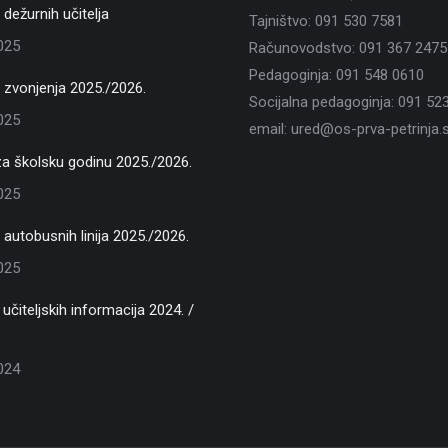
dežurnih učitelja
Tajništvo: 091 530 7581
2025
Računovodstvo: 091 367 2475
Pedagoginja: 091 548 0610
zvonjenja 2025./2026.
Socijalna pedagoginja: 091 52
2025
email: ured@os-prva-petrinja.s
za školsku godinu 2025./2026.
2025
autobusnih linija 2025./2026.
2025
učiteljskih informacija 2024. /
2024