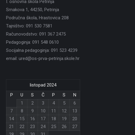
I. osnovna škola Petrinja
Srnakova 1, 44250, Petrinja
Područna škola, Hrastovica 208
Tajništvo: 091 530 7581
Računovodstvo: 091 367 2475
Pedagoginja: 091 548 0610
Socijalna pedagoginja: 091 523 4239
email: ured@os-prva-petrinja.skole.hr
listopad 2024
P
U
S
Č
P
S
N
1
2
3
4
5
6
7
8
9
10
11
12
13
14
15
16
17
18
19
20
21
22
23
24
25
26
27
28
29
30
31