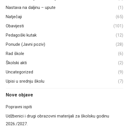
Nastava na daljinu – upute
(1)
Natječaji
(65)
Obavijesti
(101)
Pedagoški kutak
(12)
Ponude (Javni poziv)
(28)
Rad škole
(6)
Školski akti
(2)
Uncategorized
(9)
Upisi u srednju školu
(7)
Nove objave
Popravni ispiti
Udžbenici i drugi obrazovni materijali za školsku godinu
2026./2027.