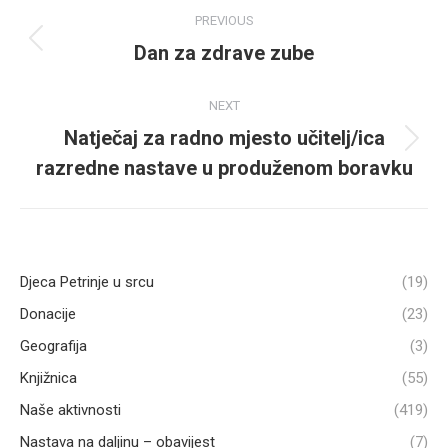
Post
PREVIOUS
navigation
Dan za zdrave zube
Previous
post:
NEXT
Natječaj za radno mjesto učitelj/ica
Next
razredne nastave u produženom boravku
post:
Djeca Petrinje u srcu
(19)
Donacije
(23)
Geografija
(3)
Knjižnica
(55)
Naše aktivnosti
(419)
Nastava na daljinu – obavijest
(7)