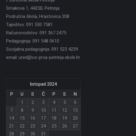
I. osnovna škola Petrinja
Srnakova 1, 44250, Petrinja
Područna škola, Hrastovica 208
Tajništvo: 091 530 7581
Računovodstvo: 091 367 2475
Pedagoginja: 091 548 0610
Socijalna pedagoginja: 091 523 4239
email: ured@os-prva-petrinja.skole.hr
listopad 2024
P
U
S
Č
P
S
N
1
2
3
4
5
6
7
8
9
10
11
12
13
14
15
16
17
18
19
20
21
22
23
24
25
26
27
28
29
30
31