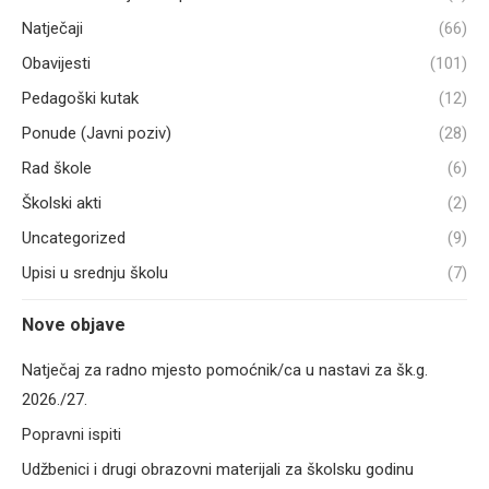
Natječaji
(66)
Obavijesti
(101)
Pedagoški kutak
(12)
Ponude (Javni poziv)
(28)
Rad škole
(6)
Školski akti
(2)
Uncategorized
(9)
Upisi u srednju školu
(7)
Nove objave
Natječaj za radno mjesto pomoćnik/ca u nastavi za šk.g.
2026./27.
Popravni ispiti
Udžbenici i drugi obrazovni materijali za školsku godinu