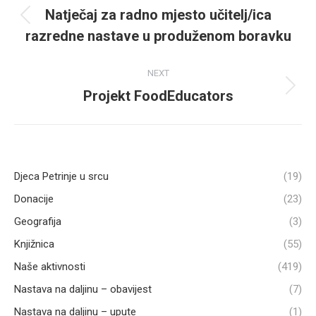
navigation
Natječaj za radno mjesto učitelj/ica
Previous
razredne nastave u produženom boravku
post:
NEXT
Projekt FoodEducators
Next
post:
Djeca Petrinje u srcu
(19)
Donacije
(23)
Geografija
(3)
Knjižnica
(55)
Naše aktivnosti
(419)
Nastava na daljinu – obavijest
(7)
Nastava na daljinu – upute
(1)