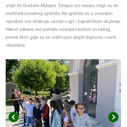
stigli do Gradske Munjare. Šetajući po nasipu, stigli su do
multifunkcionalnog igrališta. Na igralištu su s veseljem
isprobali sve atrakcije, uživali u igri i zajedničkom druženju.
Nakon zabave već pomalo iscrpljeni krenuli su natrag
prema školi gdje su se vratili puni lijepih dojmova i novih
iskustava.