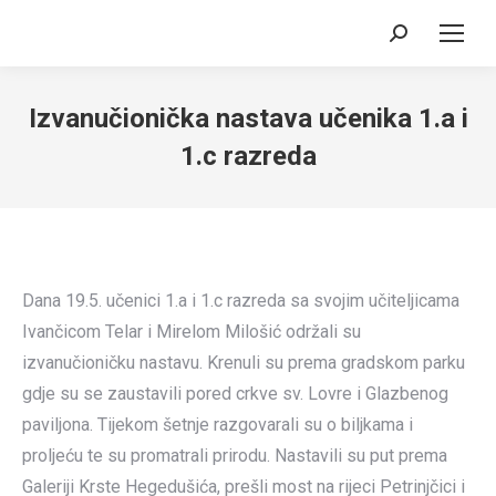
Search:
Izvanučionička nastava učenika 1.a i
1.c razreda
Dana 19.5. učenici 1.a i 1.c razreda sa svojim učiteljicama
Ivančicom Telar i Mirelom Milošić održali su
izvanučioničku nastavu. Krenuli su prema gradskom parku
gdje su se zaustavili pored crkve sv. Lovre i Glazbenog
paviljona. Tijekom šetnje razgovarali su o biljkama i
proljeću te su promatrali prirodu. Nastavili su put prema
Galeriji Krste Hegedušića, prešli most na rijeci Petrinjčici i