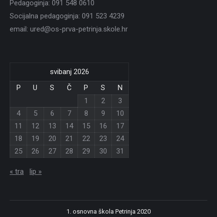
Pedagoginja: 091 548 0610
Socijalna pedagoginja: 091 523 4239
email: ured@os-prva-petrinja.skole.hr
svibanj 2026
P
U
S
Č
P
S
N
1
2
3
4
5
6
7
8
9
10
11
12
13
14
15
16
17
18
19
20
21
22
23
24
25
26
27
28
29
30
31
« tra
lip »
1. osnovna škola Petrinja 2020