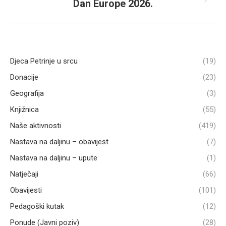
Dan Europe 2026.
Next
post:
Djeca Petrinje u srcu
(19)
Donacije
(23)
Geografija
(3)
Knjižnica
(55)
Naše aktivnosti
(419)
Nastava na daljinu – obavijest
(7)
Nastava na daljinu – upute
(1)
Natječaji
(66)
Obavijesti
(101)
Pedagoški kutak
(12)
Ponude (Javni poziv)
(28)