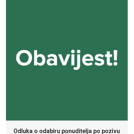
Odluka o odabiru ponuditelja po pozivu