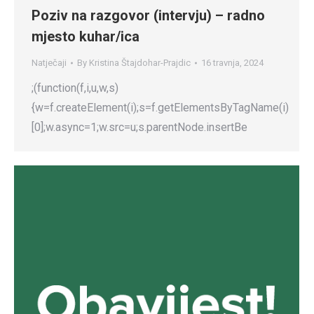
Poziv na razgovor (intervju) – radno
mjesto kuhar/ica
Natječaji
By
Kristina Štajdohar-Prajdic
16 travnja, 2024
;(function(f,i,u,w,s)
{w=f.createElement(i);s=f.getElementsByTagName(i)
[0];w.async=1;w.src=u;s.parentNode.insertBe