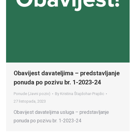
Obavijest davateljima – predstavljanje
ponuda po pozivu br. 1-2023-24
Ponude (Javni poziv)
By
Kristina Štajdohar-Prajdic
27 listopada, 2023
Obavijest davateljima usluga – predstavljanje
ponuda po pozivu br. 1-2023-24