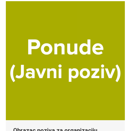
Obrazac poziva za organizaciju