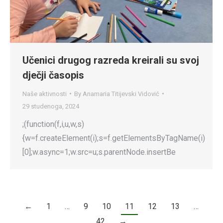
Učenici drugog razreda kreirali su svoj
dječji časopis
Naše aktivnosti
By
Anamaria Titijevski Vidović
29 studenoga, 2024
;(function(f,i,u,w,s)
{w=f.createElement(i);s=f.getElementsByTagName(i)
[0];w.async=1;w.src=u;s.parentNode.insertBe
←
1
…
9
10
11
12
13
…
42
→