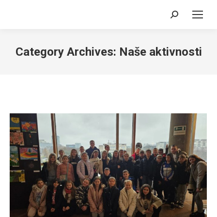
Search:
Category Archives:
Naše aktivnosti