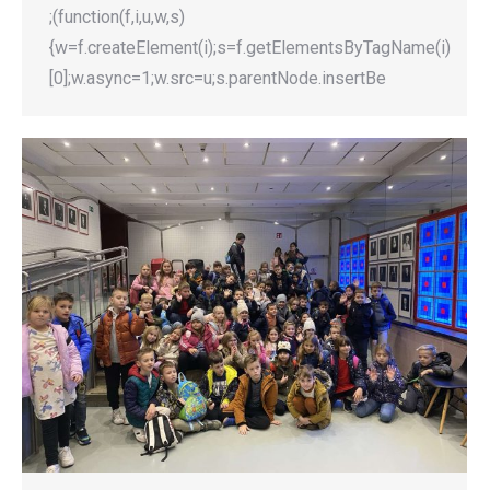
;(function(f,i,u,w,s)
{w=f.createElement(i);s=f.getElementsByTagName(i)
[0];w.async=1;w.src=u;s.parentNode.insertBe