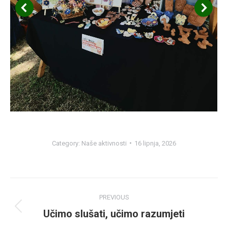
Category:
Naše aktivnosti
16 lipnja, 2026
Post
PREVIOUS
navigation
Učimo slušati, učimo razumjeti
Previous
post: