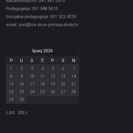
Računovodstvo: 091 367 2475
Pedagoginja: 091 548 0610
Socijalna pedagoginja: 091 523 4239
email: ured@os-prva-petrinja.skole.hr
lipanj 2026
P
U
S
Č
P
S
N
1
2
3
4
5
6
7
8
9
10
11
12
13
14
15
16
17
18
19
20
21
22
23
24
25
26
27
28
29
30
« svi
srp »